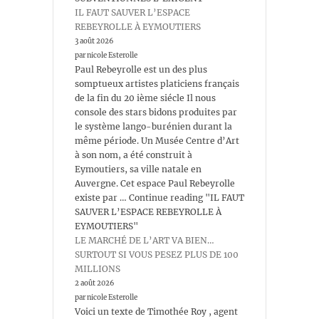
IL FAUT SAUVER L’ESPACE
REBEYROLLE À EYMOUTIERS
3 août 2026
par nicole Esterolle
Paul Rebeyrolle est un des plus
somptueux artistes platiciens français
de la fin du 20 ième siécle Il nous
console des stars bidons produites par
le système lango-burénien durant la
même période. Un Musée Centre d’Art
à son nom, a été construit à
Eymoutiers, sa ville natale en
Auvergne. Cet espace Paul Rebeyrolle
existe par … Continue reading "IL FAUT
SAUVER L’ESPACE REBEYROLLE À
EYMOUTIERS"
LE MARCHÉ DE L’ART VA BIEN…
SURTOUT SI VOUS PESEZ PLUS DE 100
MILLIONS
2 août 2026
par nicole Esterolle
Voici un texte de Timothée Roy , agent