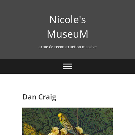
Skip
to
Nicole's
content
MuseuM
arme de reconstruction massive
Dan Craig