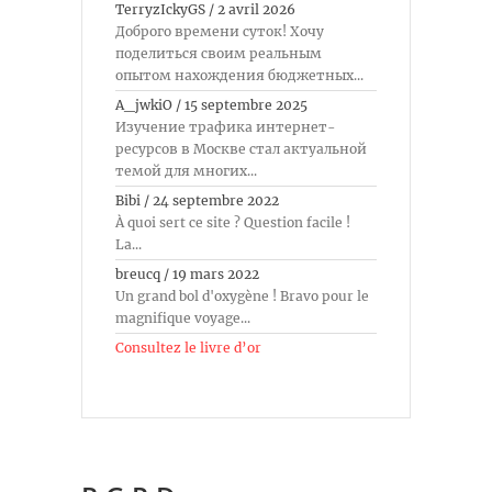
TerryzIckyGS
/
2 avril 2026
Доброго времени суток! Хочу
поделиться своим реальным
опытом нахождения бюджетных...
A_jwkiO
/
15 septembre 2025
Изучение трафика интернет-
ресурсов в Москве стал актуальной
темой для многих...
Bibi
/
24 septembre 2022
À quoi sert ce site ? Question facile !
La...
breucq
/
19 mars 2022
Un grand bol d'oxygène ! Bravo pour le
magnifique voyage...
Consultez le livre d’or