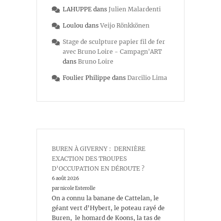
LAHUPPE
dans
Julien Malardenti
Loulou
dans
Veijo Rönkkönen
Stage de sculpture papier fil de fer
avec Bruno Loire - Campagn'ART
dans
Bruno Loire
Foulier Philippe
dans
Darcilio Lima
BUREN À GIVERNY : DERNIÈRE
EXACTION DES TROUPES
D’OCCUPATION EN DÉROUTE ?
6 août 2026
par nicole Esterolle
On a connu la banane de Cattelan, le
géant vert d’Hybert, le poteau rayé de
Buren, le homard de Koons, la tas de