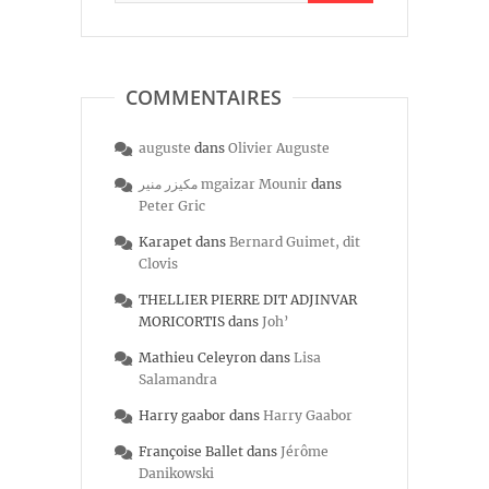
COMMENTAIRES
auguste
dans
Olivier Auguste
مكيزر منير mgaizar Mounir
dans
Peter Gric
Karapet
dans
Bernard Guimet, dit
Clovis
THELLIER PIERRE DIT ADJINVAR
MORICORTIS
dans
Joh’
Mathieu Celeyron
dans
Lisa
Salamandra
Harry gaabor
dans
Harry Gaabor
Françoise Ballet
dans
Jérôme
Danikowski