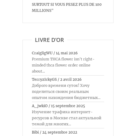
SURTOUT SI VOUS PESEZ PLUS DE 100
MILLIONS"
LIVRE D’OR
CraigligWU
/
14 mai 2026
Premium THCA flower isn't right-
minded thca flower order online
about...
TerryzIckyGS
/
2 avril 2026
Доброго времени суток! Хочу
поделиться своим реальным
опытом нахождения бюджетных...
A_jwkiO
/
15 septembre 2025
Изучение трафика интернет-
ресурсов в Москве стал актуальной
темой для многих...
Bibi
/
24 septembre 2022