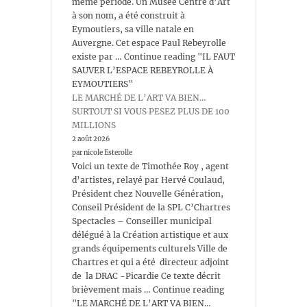
même période. Un Musée Centre d’Art
à son nom, a été construit à
Eymoutiers, sa ville natale en
Auvergne. Cet espace Paul Rebeyrolle
existe par … Continue reading "IL FAUT
SAUVER L’ESPACE REBEYROLLE À
EYMOUTIERS"
LE MARCHÉ DE L’ART VA BIEN…
SURTOUT SI VOUS PESEZ PLUS DE 100
MILLIONS
2 août 2026
par nicole Esterolle
Voici un texte de Timothée Roy , agent
d’artistes, relayé par Hervé Coulaud,
Président chez Nouvelle Génération,
Conseil Président de la SPL C’Chartres
Spectacles – Conseiller municipal
délégué à la Création artistique et aux
grands équipements culturels Ville de
Chartres et qui a été directeur adjoint
de la DRAC -Picardie Ce texte décrit
brièvement mais … Continue reading
"LE MARCHÉ DE L’ART VA BIEN…