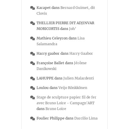
Karapet
dans
Bernard Guimet, dit
Clovis
THELLIER PIERRE DIT ADJINVAR
MORICORTIS
dans
Joh’
Mathieu Celeyron
dans
Lisa
Salamandra
Harry gaabor
dans
Harry Gaabor
Françoise Ballet
dans
Jérôme
Danikowski
LAHUPPE
dans
Julien Malardenti
Loulou
dans
Veijo Rönkkönen
Stage de sculpture papier fil de fer
avec Bruno Loire - Campagn'ART
dans
Bruno Loire
Foulier Philippe
dans
Darcilio Lima