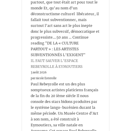
partout, que tout était art pour tout le
monde Et, qu’au nom d’un
déconstructisme culturel libérateur, il
fallait tout subventionner, mais
surtout l’art sans art le plus inepte
donc le plus subversif, démocratique et
progressiste….50 ans … Continue
reading "DE LA « CULTURE
PARTOUT » : LES ARTISTES
SUBVENTIONNÉS L’EXIGENT"
IL FAUT SAUVER L’ESPACE
REBEYROLLE À EYMOUTIERS
3 août 2026
par nicole Esterolle
Paul Rebeyrolle est un des plus
somptueux artistes platiciens français
de la fin du 20 ième siécle Il nous
console des stars bidons produites par
le système lango-burénien durant la
même période. Un Musée Centre d’Art
à son nom, a été construit à
Eymoutiers, sa ville natale en
Auvergne. Cet espace Paul Rebeyrolle