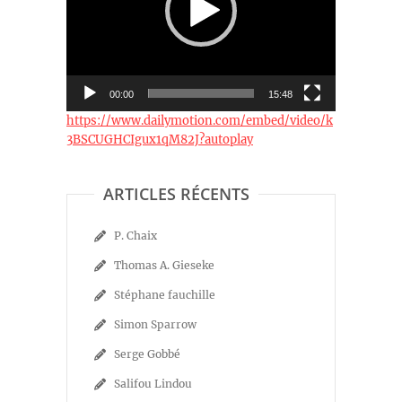
00:00
15:48
https://www.dailymotion.com/embed/video/k
3BSCUGHCIgux1qM82J?autoplay
ARTICLES RÉCENTS
P. Chaix
Thomas A. Gieseke
Stéphane fauchille
Simon Sparrow
Serge Gobbé
Salifou Lindou