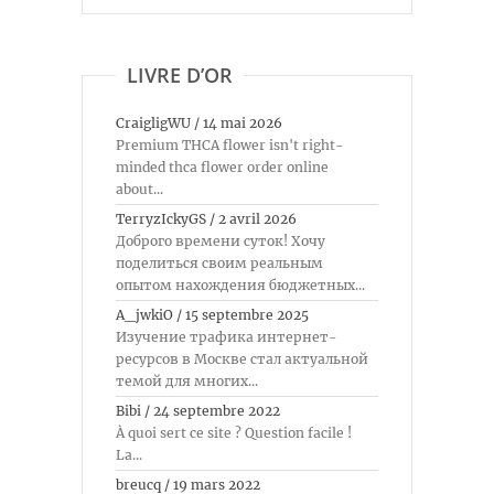
LIVRE D’OR
CraigligWU
/
14 mai 2026
Premium THCA flower isn't right-
minded thca flower order online
about...
TerryzIckyGS
/
2 avril 2026
Доброго времени суток! Хочу
поделиться своим реальным
опытом нахождения бюджетных...
A_jwkiO
/
15 septembre 2025
Изучение трафика интернет-
ресурсов в Москве стал актуальной
темой для многих...
Bibi
/
24 septembre 2022
À quoi sert ce site ? Question facile !
La...
breucq
/
19 mars 2022