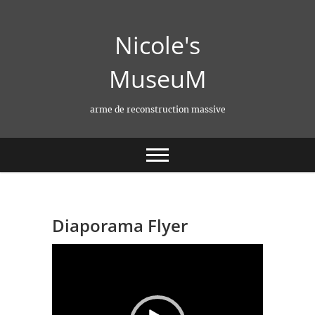
Skip
to
Nicole's
content
MuseuM
arme de reconstruction massive
Diaporama Flyer
Lecteur
vidéo