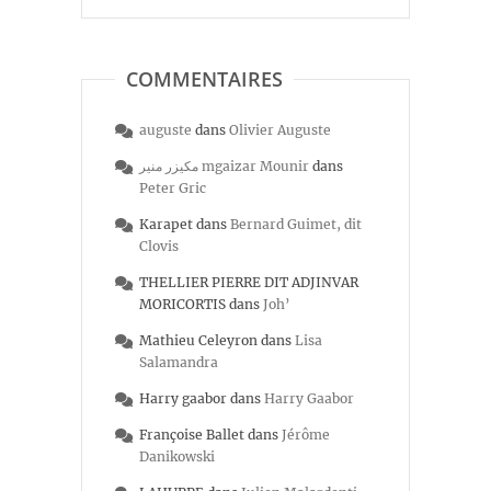
COMMENTAIRES
auguste
dans
Olivier Auguste
مكيزر منير mgaizar Mounir
dans
Peter Gric
Karapet
dans
Bernard Guimet, dit
Clovis
THELLIER PIERRE DIT ADJINVAR
MORICORTIS
dans
Joh’
Mathieu Celeyron
dans
Lisa
Salamandra
Harry gaabor
dans
Harry Gaabor
Françoise Ballet
dans
Jérôme
Danikowski