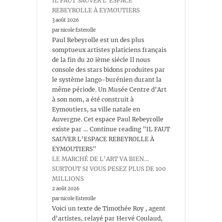
IL FAUT SAUVER L’ESPACE
REBEYROLLE À EYMOUTIERS
3 août 2026
par nicole Esterolle
Paul Rebeyrolle est un des plus
somptueux artistes platiciens français
de la fin du 20 ième siécle Il nous
console des stars bidons produites par
le système lango-burénien durant la
même période. Un Musée Centre d’Art
à son nom, a été construit à
Eymoutiers, sa ville natale en
Auvergne. Cet espace Paul Rebeyrolle
existe par … Continue reading "IL FAUT
SAUVER L’ESPACE REBEYROLLE À
EYMOUTIERS"
LE MARCHÉ DE L’ART VA BIEN…
SURTOUT SI VOUS PESEZ PLUS DE 100
MILLIONS
2 août 2026
par nicole Esterolle
Voici un texte de Timothée Roy , agent
d’artistes, relayé par Hervé Coulaud,