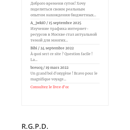
Доброго времени суток! Хочу
поделиться своим реальным
опытом нахождения бюджетных...
A_jwkiO
/
15 septembre 2025
Изучение трафика интернет-
ресурсов в Москве стал актуальной
темой для многих...
Bibi
/
24 septembre 2022
À quoi sert ce site ? Question facile !
La...
breucq
/
19 mars 2022
Un grand bol d'oxygène ! Bravo pour le
magnifique voyage...
Consultez le livre d’or
R.G.P.D.