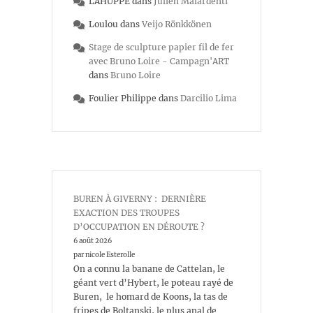
LAHUPPE
dans
Julien Malardenti
Loulou
dans
Veijo Rönkkönen
Stage de sculpture papier fil de fer
avec Bruno Loire - Campagn'ART
dans
Bruno Loire
Foulier Philippe
dans
Darcilio Lima
BUREN À GIVERNY : DERNIÈRE
EXACTION DES TROUPES
D’OCCUPATION EN DÉROUTE ?
6 août 2026
par nicole Esterolle
On a connu la banane de Cattelan, le
géant vert d’Hybert, le poteau rayé de
Buren, le homard de Koons, la tas de
fripes de Boltanski, le plus anal de