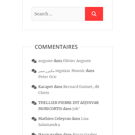
COMMENTAIRES
auguste
dans
Olivier Auguste
مكيزر منير mgaizar Mounir
dans
Peter Gric
Karapet
dans
Bernard Guimet, dit
Clovis
THELLIER PIERRE DIT ADJINVAR
MORICORTIS
dans
Joh’
Mathieu Celeyron
dans
Lisa
Salamandra
Harry gaabor
dans
Harry Gaabor