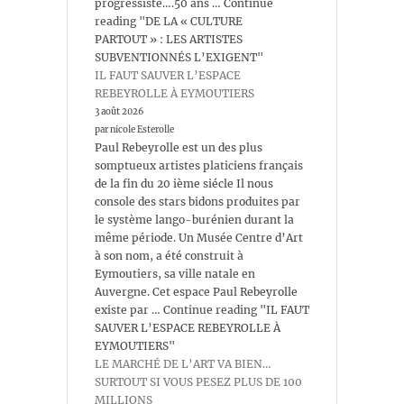
progressiste….50 ans … Continue
reading "DE LA « CULTURE
PARTOUT » : LES ARTISTES
SUBVENTIONNÉS L’EXIGENT"
IL FAUT SAUVER L’ESPACE
REBEYROLLE À EYMOUTIERS
3 août 2026
par nicole Esterolle
Paul Rebeyrolle est un des plus
somptueux artistes platiciens français
de la fin du 20 ième siécle Il nous
console des stars bidons produites par
le système lango-burénien durant la
même période. Un Musée Centre d’Art
à son nom, a été construit à
Eymoutiers, sa ville natale en
Auvergne. Cet espace Paul Rebeyrolle
existe par … Continue reading "IL FAUT
SAUVER L’ESPACE REBEYROLLE À
EYMOUTIERS"
LE MARCHÉ DE L’ART VA BIEN…
SURTOUT SI VOUS PESEZ PLUS DE 100
MILLIONS