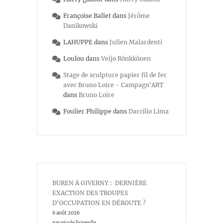
Françoise Ballet
dans
Jérôme
Danikowski
LAHUPPE
dans
Julien Malardenti
Loulou
dans
Veijo Rönkkönen
Stage de sculpture papier fil de fer
avec Bruno Loire - Campagn'ART
dans
Bruno Loire
Foulier Philippe
dans
Darcilio Lima
BUREN À GIVERNY : DERNIÈRE
EXACTION DES TROUPES
D’OCCUPATION EN DÉROUTE ?
6 août 2026
par nicole Esterolle