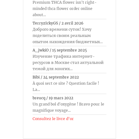
Premium THCA flower isn't right-
minded thca flower order online
about...
TerryzIckyGS
/
2 avril 2026
Доброго времени суток! Хочу
поделиться своим реальным
опытом нахождения бюджетных...
A_jwkiO
/
15 septembre 2025
Изучение трафика интернет-
ресурсов в Москве стал актуальной
темой для многих...
Bibi
/
24 septembre 2022
À quoi sert ce site ? Question facile !
La...
breucq
/
19 mars 2022
Un grand bol d'oxygène ! Bravo pour le
magnifique voyage...
Consultez le livre d’or