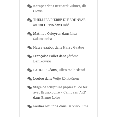
Karapet
dans
Bernard Guimet, dit
Clovis
THELLIER PIERRE DIT ADJINVAR
MORICORTIS
dans
Joh’
Mathieu Celeyron
dans
Lisa
Salamandra
Harry gaabor
dans
Harry Gaabor
Françoise Ballet
dans
Jérôme
Danikowski
LAHUPPE
dans
Julien Malardenti
Loulou
dans
Veijo Rönkkönen
Stage de sculpture papier fil de fer
avec Bruno Loire - Campagn'ART
dans
Bruno Loire
Foulier Philippe
dans
Darcilio Lima