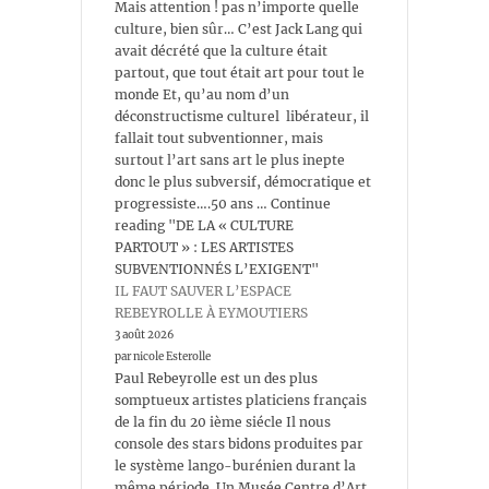
Mais attention ! pas n’importe quelle
culture, bien sûr… C’est Jack Lang qui
avait décrété que la culture était
partout, que tout était art pour tout le
monde Et, qu’au nom d’un
déconstructisme culturel libérateur, il
fallait tout subventionner, mais
surtout l’art sans art le plus inepte
donc le plus subversif, démocratique et
progressiste….50 ans … Continue
reading "DE LA « CULTURE
PARTOUT » : LES ARTISTES
SUBVENTIONNÉS L’EXIGENT"
IL FAUT SAUVER L’ESPACE
REBEYROLLE À EYMOUTIERS
3 août 2026
par nicole Esterolle
Paul Rebeyrolle est un des plus
somptueux artistes platiciens français
de la fin du 20 ième siécle Il nous
console des stars bidons produites par
le système lango-burénien durant la
même période. Un Musée Centre d’Art