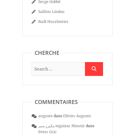
Serge Gobbé
Salifou Lindou
Rudi Hurzlmeier
CHERCHE
COMMENTAIRES
auguste
dans
Olivier Auguste
مكيزر منير mgaizar Mounir
dans
Peter Gric