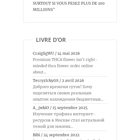
SURTOUT SI VOUS PESEZ PLUS DE 100
MILLIONS"
LIVRE D’OR
CraigligWU
/
14 mai 2026
Premium THCA flower isn't right-
minded thca flower order online
about...
TerryzIckyGS
/
2 avril 2026
Доброго времени суток! Хочу
поделиться своим реальным
опытом нахождения бюджетных...
A_jwkiO
/
15 septembre 2025
Изучение трафика интернет-
ресурсов в Москве стал актуальной
темой для многих...
Bibi
/
24 septembre 2022