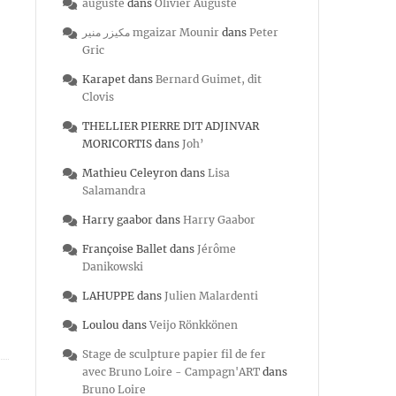
auguste
dans
Olivier Auguste
مكيزر منير mgaizar Mounir
dans
Peter
Gric
Karapet
dans
Bernard Guimet, dit
Clovis
THELLIER PIERRE DIT ADJINVAR
MORICORTIS
dans
Joh’
Mathieu Celeyron
dans
Lisa
Salamandra
Harry gaabor
dans
Harry Gaabor
Françoise Ballet
dans
Jérôme
Danikowski
LAHUPPE
dans
Julien Malardenti
Loulou
dans
Veijo Rönkkönen
Stage de sculpture papier fil de fer
avec Bruno Loire - Campagn'ART
dans
Bruno Loire