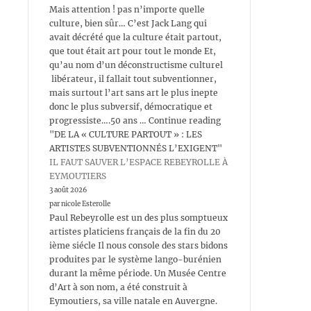
Mais attention ! pas n’importe quelle
culture, bien sûr… C’est Jack Lang qui
avait décrété que la culture était partout,
que tout était art pour tout le monde Et,
qu’au nom d’un déconstructisme culturel
libérateur, il fallait tout subventionner,
mais surtout l’art sans art le plus inepte
donc le plus subversif, démocratique et
progressiste….50 ans … Continue reading
"DE LA « CULTURE PARTOUT » : LES
ARTISTES SUBVENTIONNÉS L’EXIGENT"
IL FAUT SAUVER L’ESPACE REBEYROLLE À
EYMOUTIERS
3 août 2026
par nicole Esterolle
Paul Rebeyrolle est un des plus somptueux
artistes platiciens français de la fin du 20
ième siécle Il nous console des stars bidons
produites par le système lango-burénien
durant la même période. Un Musée Centre
d’Art à son nom, a été construit à
Eymoutiers, sa ville natale en Auvergne.