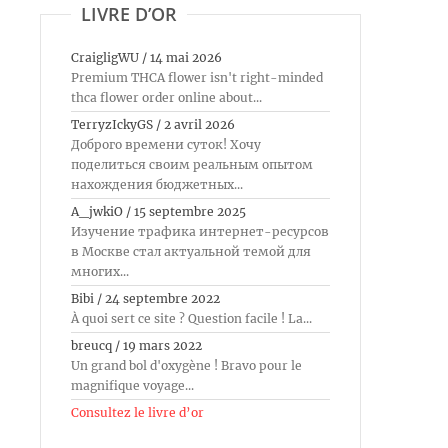
LIVRE D’OR
CraigligWU
/
14 mai 2026
Premium THCA flower isn't right-minded
thca flower order online about...
TerryzIckyGS
/
2 avril 2026
Доброго времени суток! Хочу
поделиться своим реальным опытом
нахождения бюджетных...
A_jwkiO
/
15 septembre 2025
Изучение трафика интернет-ресурсов
в Москве стал актуальной темой для
многих...
Bibi
/
24 septembre 2022
À quoi sert ce site ? Question facile ! La...
breucq
/
19 mars 2022
Un grand bol d'oxygène ! Bravo pour le
magnifique voyage...
Consultez le livre d’or