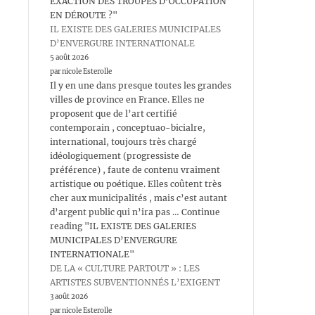
EXACTION DES TROUPES D’OCCUPATION
EN DÉROUTE ?"
IL EXISTE DES GALERIES MUNICIPALES
D’ENVERGURE INTERNATIONALE
5 août 2026
par nicole Esterolle
Il y en une dans presque toutes les grandes
villes de province en France. Elles ne
proposent que de l’art certifié
contemporain , conceptuao-bicialre,
international, toujours très chargé
idéologiquement (progressiste de
préférence) , faute de contenu vraiment
artistique ou poétique. Elles coûtent très
cher aux municipalités , mais c’est autant
d’argent public qui n’ira pas … Continue
reading "IL EXISTE DES GALERIES
MUNICIPALES D’ENVERGURE
INTERNATIONALE"
DE LA « CULTURE PARTOUT » : LES
ARTISTES SUBVENTIONNÉS L’EXIGENT
3 août 2026
par nicole Esterolle