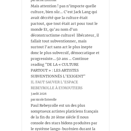
par nicole Esterolle
Mais attention ! pas n’importe quelle
culture, bien sûr… C’est Jack Lang qui
avait décrété que la culture était
partout, que tout était art pour tout le
monde Et, qu’au nom d’un
déconstructisme culturel libérateur, il
fallait tout subventionner, mais
surtout l’art sans art le plus inepte
donc le plus subversif, démocratique et
progressiste….50 ans … Continue
reading "DE LA « CULTURE
PARTOUT » : LES ARTISTES
SUBVENTIONNÉS L’EXIGENT"
IL FAUT SAUVER L’ESPACE
REBEYROLLE À EYMOUTIERS
3 août 2026
par nicole Esterolle
Paul Rebeyrolle est un des plus
somptueux artistes platiciens français
de la fin du 20 ième siécle Il nous
console des stars bidons produites par
le système lango-burénien durant la