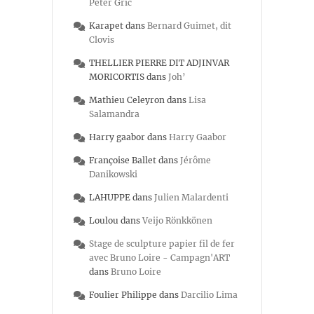
Peter Gric
Karapet
dans
Bernard Guimet, dit
Clovis
THELLIER PIERRE DIT ADJINVAR
MORICORTIS
dans
Joh’
Mathieu Celeyron
dans
Lisa
Salamandra
Harry gaabor
dans
Harry Gaabor
Françoise Ballet
dans
Jérôme
Danikowski
LAHUPPE
dans
Julien Malardenti
Loulou
dans
Veijo Rönkkönen
Stage de sculpture papier fil de fer
avec Bruno Loire - Campagn'ART
dans
Bruno Loire
Foulier Philippe
dans
Darcilio Lima