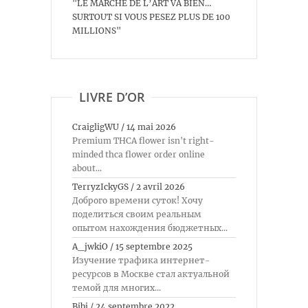
"LE MARCHÉ DE L’ART VA BIEN…
SURTOUT SI VOUS PESEZ PLUS DE 100
MILLIONS"
LIVRE D’OR
CraigligWU
/
14 mai 2026
Premium THCA flower isn't right-
minded thca flower order online
about...
TerryzIckyGS
/
2 avril 2026
Доброго времени суток! Хочу
поделиться своим реальным
опытом нахождения бюджетных...
A_jwkiO
/
15 septembre 2025
Изучение трафика интернет-
ресурсов в Москве стал актуальной
темой для многих...
Bibi
/
24 septembre 2022