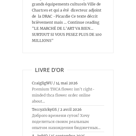
grands équipements culturels Ville de
Chartres et qui a été directeur adjoint
de la DRAC -Picardie Ce texte décrit
brièvement mais … Continue reading
"LE MARCHÉ DE L’ART VA BIEN…
SURTOUT SI VOUS PESEZ PLUS DE 100
MILLIONS"
LIVRE D’OR
CraigligWU
/
14 mai 2026
Premium THCA flower isn't right-
minded thca flower order online
about...
TerryzIckyGS
/
2 avril 2026
Доброго времени суток! Хочу
поделиться своим реальным
опытом нахождения бюджетных...
A_jwkiO
/
15 septembre 2025