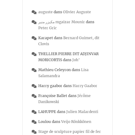
auguste
dans
Olivier Auguste
مكيزر منير mgaizar Mounir
dans
Peter Gric
Karapet
dans
Bernard Guimet, dit
Clovis
THELLIER PIERRE DIT ADJINVAR
MORICORTIS
dans
Joh’
Mathieu Celeyron
dans
Lisa
Salamandra
Harry gaabor
dans
Harry Gaabor
Françoise Ballet
dans
Jérôme
Danikowski
LAHUPPE
dans
Julien Malardenti
Loulou
dans
Veijo Rönkkönen
Stage de sculpture papier fil de fer