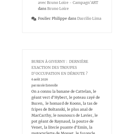
avec Bruno Loire - Campagn'ART
dans
Bruno Loire
Foulier Philippe
dans
Darcilio Lima
BUREN À GIVERNY : DERNIÈRE
EXACTION DES TROUPES
D’OCCUPATION EN DÉROUTE ?
6 août 2026
par nicole Esterolle
On a connu la banane de Cattelan, le
géant vert d’Hybert, le poteau rayé de
Buren, le homard de Koons, la tas de
fripes de Boltanski, le plus anal de
MacCarthy, le nounours de Lavier, le
pot géant de Raynaud, la poutre de
Venet, la literie puante d’Emin, la
motocyclette de Mosset, le furoncle