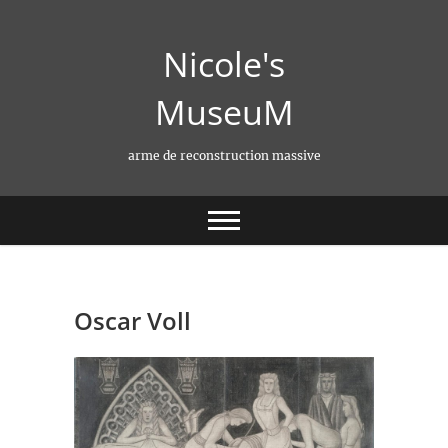
Skip
to
Nicole's
content
MuseuM
arme de reconstruction massive
Oscar Voll