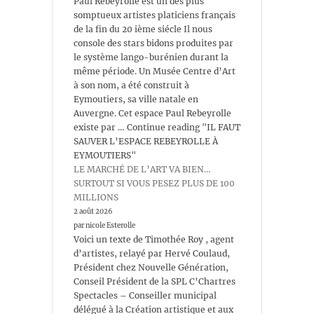
Paul Rebeyrolle est un des plus
somptueux artistes platiciens français
de la fin du 20 ième siécle Il nous
console des stars bidons produites par
le système lango-burénien durant la
même période. Un Musée Centre d’Art
à son nom, a été construit à
Eymoutiers, sa ville natale en
Auvergne. Cet espace Paul Rebeyrolle
existe par … Continue reading "IL FAUT
SAUVER L’ESPACE REBEYROLLE À
EYMOUTIERS"
LE MARCHÉ DE L’ART VA BIEN…
SURTOUT SI VOUS PESEZ PLUS DE 100
MILLIONS
2 août 2026
par nicole Esterolle
Voici un texte de Timothée Roy , agent
d’artistes, relayé par Hervé Coulaud,
Président chez Nouvelle Génération,
Conseil Président de la SPL C’Chartres
Spectacles – Conseiller municipal
délégué à la Création artistique et aux