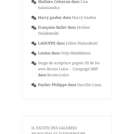
Mathieu Celeyron
dans
Lisa
Salamandra
Harry gaabor
dans
Harry Gaabor
Françoise Ballet
dans
Jérôme
Danikowski
LAHUPPE
dans
Julien Malardenti
Loulou
dans
Veijo Rönkkönen
Stage de sculpture papier fil de fer
avec Bruno Loire - Campagn'ART
dans
Bruno Loire
Foulier Philippe
dans
Darcilio Lima
IL EXISTE DES GALERIES
MUNICIPALES D’ENVERGURE