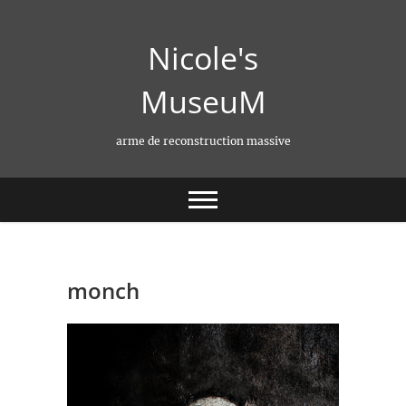
Skip
to
Nicole's
content
MuseuM
arme de reconstruction massive
monch