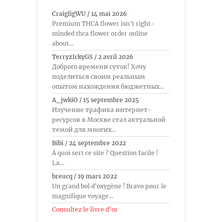
CraigligWU
/
14 mai 2026
Premium THCA flower isn't right-
minded thca flower order online
about...
TerryzIckyGS
/
2 avril 2026
Доброго времени суток! Хочу
поделиться своим реальным
опытом нахождения бюджетных...
A_jwkiO
/
15 septembre 2025
Изучение трафика интернет-
ресурсов в Москве стал актуальной
темой для многих...
Bibi
/
24 septembre 2022
À quoi sert ce site ? Question facile !
La...
breucq
/
19 mars 2022
Un grand bol d'oxygène ! Bravo pour le
magnifique voyage...
Consultez le livre d’or