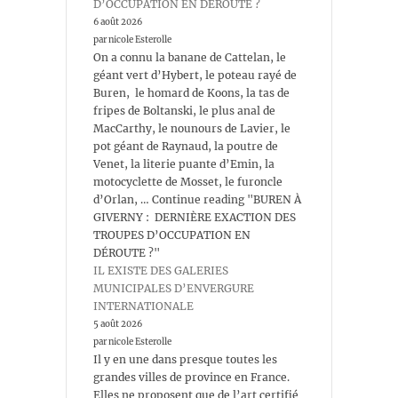
D’OCCUPATION EN DÉROUTE ?
6 août 2026
par nicole Esterolle
On a connu la banane de Cattelan, le
géant vert d’Hybert, le poteau rayé de
Buren, le homard de Koons, la tas de
fripes de Boltanski, le plus anal de
MacCarthy, le nounours de Lavier, le
pot géant de Raynaud, la poutre de
Venet, la literie puante d’Emin, la
motocyclette de Mosset, le furoncle
d’Orlan, … Continue reading "BUREN À
GIVERNY : DERNIÈRE EXACTION DES
TROUPES D’OCCUPATION EN
DÉROUTE ?"
IL EXISTE DES GALERIES
MUNICIPALES D’ENVERGURE
INTERNATIONALE
5 août 2026
par nicole Esterolle
Il y en une dans presque toutes les
grandes villes de province en France.
Elles ne proposent que de l’art certifié