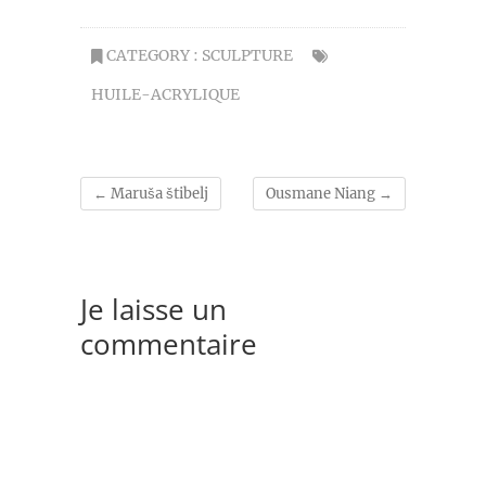
CATEGORY :
SCULPTURE
HUILE-ACRYLIQUE
←
Maruša štibelj
Ousmane Niang
→
Je laisse un
commentaire