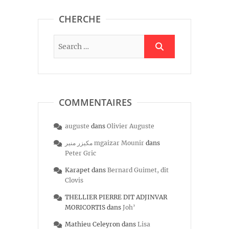
CHERCHE
COMMENTAIRES
auguste
dans
Olivier Auguste
مكيزر منير mgaizar Mounir
dans
Peter Gric
Karapet
dans
Bernard Guimet, dit
Clovis
THELLIER PIERRE DIT ADJINVAR
MORICORTIS
dans
Joh’
Mathieu Celeyron
dans
Lisa