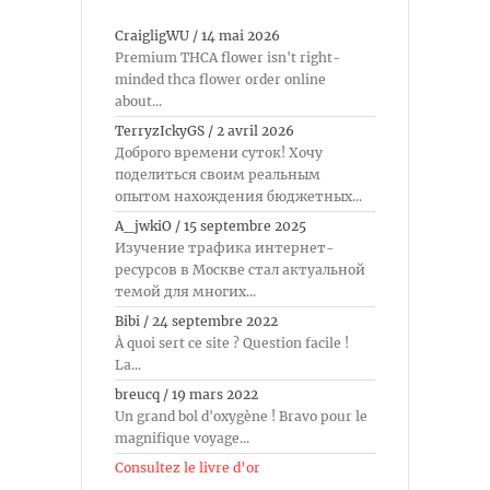
CraigligWU
/
14 mai 2026
Premium THCA flower isn't right-
minded thca flower order online
about...
TerryzIckyGS
/
2 avril 2026
Доброго времени суток! Хочу
поделиться своим реальным
опытом нахождения бюджетных...
A_jwkiO
/
15 septembre 2025
Изучение трафика интернет-
ресурсов в Москве стал актуальной
темой для многих...
Bibi
/
24 septembre 2022
À quoi sert ce site ? Question facile !
La...
breucq
/
19 mars 2022
Un grand bol d'oxygène ! Bravo pour le
magnifique voyage...
Consultez le livre d’or