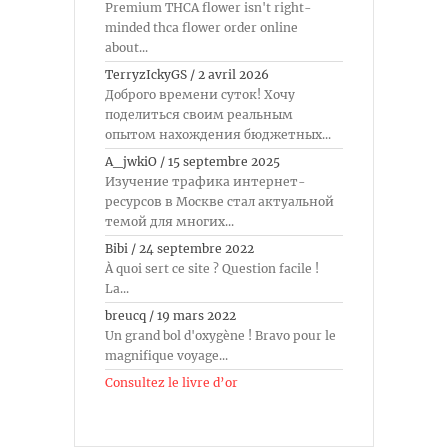
Premium THCA flower isn't right-
minded thca flower order online
about...
TerryzIckyGS
/
2 avril 2026
Доброго времени суток! Хочу
поделиться своим реальным
опытом нахождения бюджетных...
A_jwkiO
/
15 septembre 2025
Изучение трафика интернет-
ресурсов в Москве стал актуальной
темой для многих...
Bibi
/
24 septembre 2022
À quoi sert ce site ? Question facile !
La...
breucq
/
19 mars 2022
Un grand bol d'oxygène ! Bravo pour le
magnifique voyage...
Consultez le livre d’or