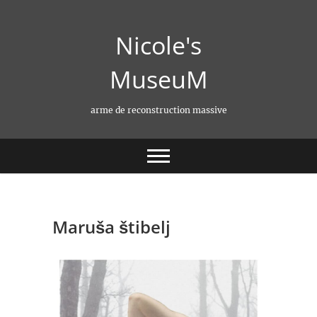
Skip
to
Nicole's
content
MuseuM
arme de reconstruction massive
Maruša štibelj