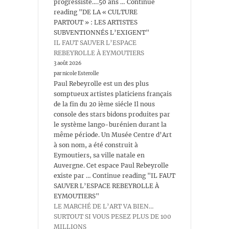
progressiste….50 ans … Continue
reading "DE LA « CULTURE
PARTOUT » : LES ARTISTES
SUBVENTIONNÉS L’EXIGENT"
IL FAUT SAUVER L’ESPACE
REBEYROLLE À EYMOUTIERS
3 août 2026
par nicole Esterolle
Paul Rebeyrolle est un des plus
somptueux artistes platiciens français
de la fin du 20 ième siécle Il nous
console des stars bidons produites par
le système lango-burénien durant la
même période. Un Musée Centre d’Art
à son nom, a été construit à
Eymoutiers, sa ville natale en
Auvergne. Cet espace Paul Rebeyrolle
existe par … Continue reading "IL FAUT
SAUVER L’ESPACE REBEYROLLE À
EYMOUTIERS"
LE MARCHÉ DE L’ART VA BIEN…
SURTOUT SI VOUS PESEZ PLUS DE 100
MILLIONS