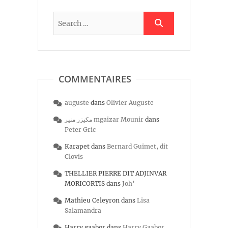
COMMENTAIRES
auguste
dans
Olivier Auguste
مكيزر منير mgaizar Mounir
dans
Peter Gric
Karapet
dans
Bernard Guimet, dit
Clovis
THELLIER PIERRE DIT ADJINVAR
MORICORTIS
dans
Joh’
Mathieu Celeyron
dans
Lisa
Salamandra
Harry gaabor
dans
Harry Gaabor