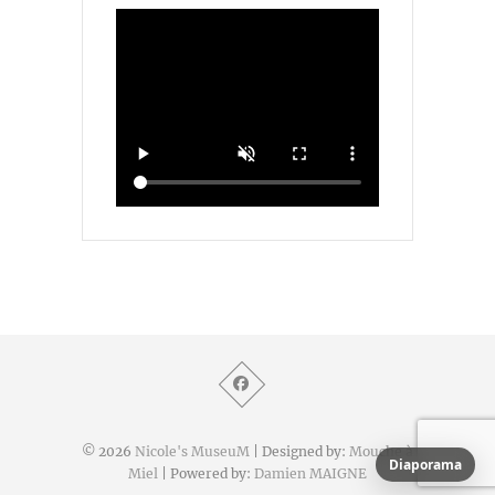
© 2026
Nicole's MuseuM
| Designed by:
Mouche à
Diaporama
Miel
| Powered by:
Damien MAIGNE