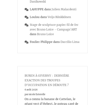
Danikowski
LAHUPPE
dans
Julien Malardenti
Loulou
dans
Veijo Rönkkönen
Stage de sculpture papier fil de fer
avec Bruno Loire - Campagn'ART
dans
Bruno Loire
Foulier Philippe
dans
Darcilio Lima
BUREN À GIVERNY : DERNIÈRE
EXACTION DES TROUPES
D’OCCUPATION EN DÉROUTE ?
6 août 2026
par nicole Esterolle
On a connu la banane de Cattelan, le
géant vert d’Hybert, le poteau rayé de