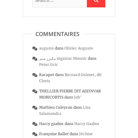
COMMENTAIRES
auguste
dans
Olivier Auguste
مكيزر منير mgaizar Mounir
dans
Peter Gric
Karapet
dans
Bernard Guimet, dit
Clovis
THELLIER PIERRE DIT ADJINVAR
MORICORTIS
dans
Joh’
Mathieu Celeyron
dans
Lisa
Salamandra
Harry gaabor
dans
Harry Gaabor
Françoise Ballet
dans
Jérôme