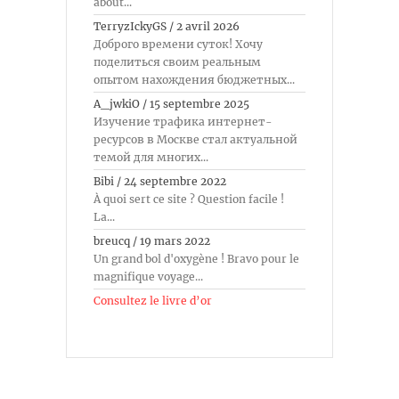
about...
TerryzIckyGS
/
2 avril 2026
Доброго времени суток! Хочу
поделиться своим реальным
опытом нахождения бюджетных...
A_jwkiO
/
15 septembre 2025
Изучение трафика интернет-
ресурсов в Москве стал актуальной
темой для многих...
Bibi
/
24 septembre 2022
À quoi sert ce site ? Question facile !
La...
breucq
/
19 mars 2022
Un grand bol d'oxygène ! Bravo pour le
magnifique voyage...
Consultez le livre d’or