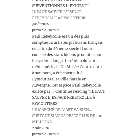
SUBVENTIONNÉS L’EXIGENT"
IL FAUT SAUVER L’ESPACE
REBEYROLLE À EYMOUTIERS
3 août 2026
par nicole Esterolle
Paul Rebeyrolle est un des plus
somptueux artistes platiciens français
de la fin du 20 ième siécle Il nous
console des stars bidons produites par
le système lango-burénien durant la
même période. Un Musée Centre d’Art
à son nom, a été construit à
Eymoutiers, sa ville natale en
Auvergne. Cet espace Paul Rebeyrolle
existe par … Continue reading "IL FAUT
SAUVER L’ESPACE REBEYROLLE À
EYMOUTIERS"
LE MARCHÉ DE L’ART VA BIEN…
SURTOUT SI VOUS PESEZ PLUS DE 100
MILLIONS
2 août 2026
par nicole Esterolle