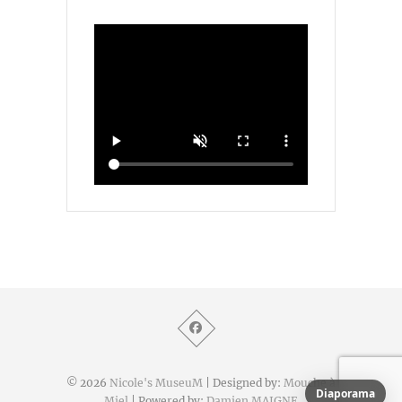
© 2026
Nicole's MuseuM
| Designed by:
Mouche à
Diaporama
Miel
| Powered by:
Damien MAIGNE