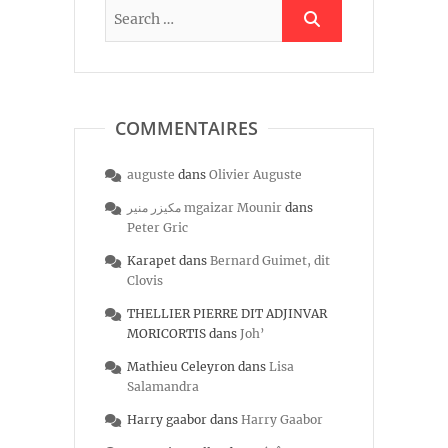
COMMENTAIRES
auguste
dans
Olivier Auguste
مكيزر منير mgaizar Mounir
dans
Peter Gric
Karapet
dans
Bernard Guimet, dit
Clovis
THELLIER PIERRE DIT ADJINVAR
MORICORTIS
dans
Joh’
Mathieu Celeyron
dans
Lisa
Salamandra
Harry gaabor
dans
Harry Gaabor