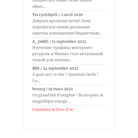
minded thca flower order online
about...
TerryzIckyGS
/
2 avril 2026
Доброго времени суток! Хочу
поделиться своим реальным
опытом нахождения бюджетных...
A_jwkiO
/
15 septembre 2025
Изучение трафика интернет-
ресурсов в Москве стал актуальной
темой для многих...
Bibi
/
24 septembre 2022
À quoi sert ce site ? Question facile !
La...
breucq
/
19 mars 2022
Un grand bol d'oxygène ! Bravo pour le
magnifique voyage...
Consultez le livre d’or