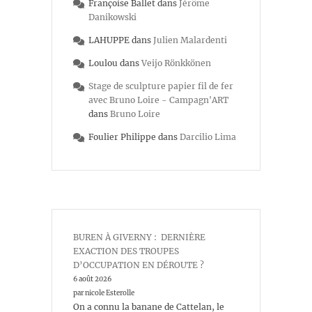
Françoise Ballet
dans
Jérôme
Danikowski
LAHUPPE
dans
Julien Malardenti
Loulou
dans
Veijo Rönkkönen
Stage de sculpture papier fil de fer
avec Bruno Loire - Campagn'ART
dans
Bruno Loire
Foulier Philippe
dans
Darcilio Lima
BUREN À GIVERNY : DERNIÈRE
EXACTION DES TROUPES
D’OCCUPATION EN DÉROUTE ?
6 août 2026
par nicole Esterolle
On a connu la banane de Cattelan, le