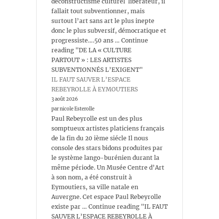
déconstructisme culturel libérateur, il
fallait tout subventionner, mais
surtout l’art sans art le plus inepte
donc le plus subversif, démocratique et
progressiste….50 ans … Continue
reading "DE LA « CULTURE
PARTOUT » : LES ARTISTES
SUBVENTIONNÉS L’EXIGENT"
IL FAUT SAUVER L’ESPACE
REBEYROLLE À EYMOUTIERS
3 août 2026
par nicole Esterolle
Paul Rebeyrolle est un des plus
somptueux artistes platiciens français
de la fin du 20 ième siécle Il nous
console des stars bidons produites par
le système lango-burénien durant la
même période. Un Musée Centre d’Art
à son nom, a été construit à
Eymoutiers, sa ville natale en
Auvergne. Cet espace Paul Rebeyrolle
existe par … Continue reading "IL FAUT
SAUVER L’ESPACE REBEYROLLE À