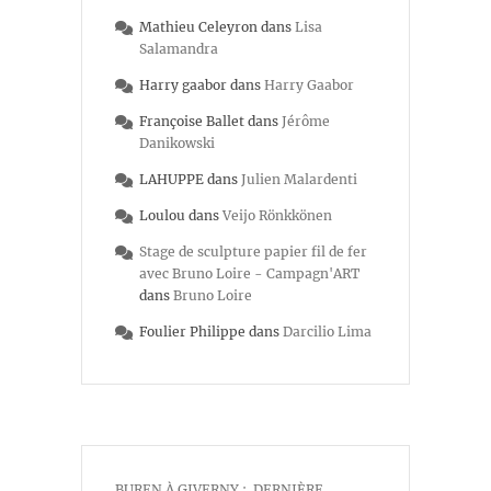
Mathieu Celeyron
dans
Lisa
Salamandra
Harry gaabor
dans
Harry Gaabor
Françoise Ballet
dans
Jérôme
Danikowski
LAHUPPE
dans
Julien Malardenti
Loulou
dans
Veijo Rönkkönen
Stage de sculpture papier fil de fer
avec Bruno Loire - Campagn'ART
dans
Bruno Loire
Foulier Philippe
dans
Darcilio Lima
BUREN À GIVERNY : DERNIÈRE