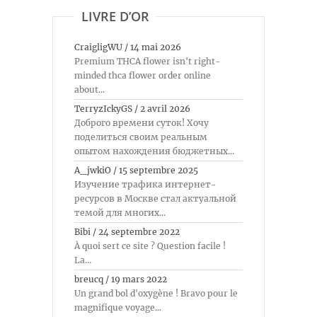
LIVRE D’OR
CraigligWU
/
14 mai 2026
Premium THCA flower isn't right-
minded thca flower order online
about...
TerryzIckyGS
/
2 avril 2026
Доброго времени суток! Хочу
поделиться своим реальным
опытом нахождения бюджетных...
A_jwkiO
/
15 septembre 2025
Изучение трафика интернет-
ресурсов в Москве стал актуальной
темой для многих...
Bibi
/
24 septembre 2022
À quoi sert ce site ? Question facile !
La...
breucq
/
19 mars 2022
Un grand bol d'oxygène ! Bravo pour le
magnifique voyage...