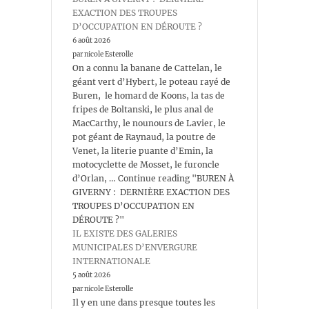
EXACTION DES TROUPES
D’OCCUPATION EN DÉROUTE ?
6 août 2026
par nicole Esterolle
On a connu la banane de Cattelan, le
géant vert d’Hybert, le poteau rayé de
Buren, le homard de Koons, la tas de
fripes de Boltanski, le plus anal de
MacCarthy, le nounours de Lavier, le
pot géant de Raynaud, la poutre de
Venet, la literie puante d’Emin, la
motocyclette de Mosset, le furoncle
d’Orlan, … Continue reading "BUREN À
GIVERNY : DERNIÈRE EXACTION DES
TROUPES D’OCCUPATION EN
DÉROUTE ?"
IL EXISTE DES GALERIES
MUNICIPALES D’ENVERGURE
INTERNATIONALE
5 août 2026
par nicole Esterolle
Il y en une dans presque toutes les