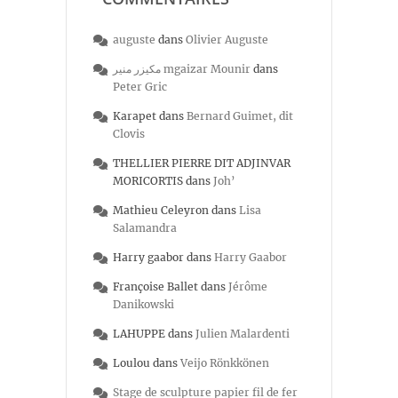
auguste
dans
Olivier Auguste
مكيزر منير mgaizar Mounir
dans
Peter Gric
Karapet
dans
Bernard Guimet, dit
Clovis
THELLIER PIERRE DIT ADJINVAR
MORICORTIS
dans
Joh’
Mathieu Celeyron
dans
Lisa
Salamandra
Harry gaabor
dans
Harry Gaabor
Françoise Ballet
dans
Jérôme
Danikowski
LAHUPPE
dans
Julien Malardenti
Loulou
dans
Veijo Rönkkönen
Stage de sculpture papier fil de fer