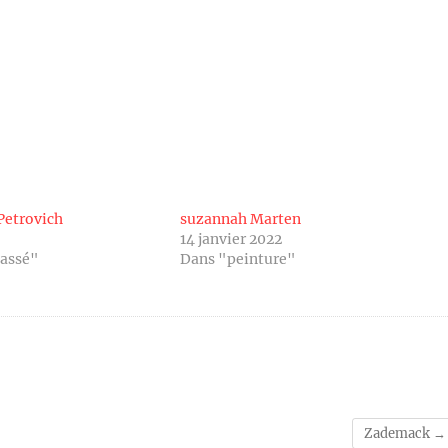
Petrovich
suzannah Marten
14 janvier 2022
lassé"
Dans "peinture"
Zademack
→