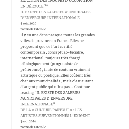
EXACTION DES TROUPES D’OCCUPATION
EN DÉROUTE ?"
IL EXISTE DES GALERIES MUNICIPALES
D’ENVERGURE INTERNATIONALE
5 août 2026
par nicole Esterolle
Il y en une dans presque toutes les grandes
villes de province en France. Elles ne
proposent que de l’art certifié
contemporain , conceptuao-bicialre,
international, toujours très chargé
idéologiquement (progressiste de
préférence) , faute de contenu vraiment
artistique ou poétique. Elles coûtent très
cher aux municipalités , mais c’est autant
d’argent public qui n’ira pas … Continue
reading "IL EXISTE DES GALERIES
MUNICIPALES D’ENVERGURE
INTERNATIONALE"
DE LA « CULTURE PARTOUT » : LES
ARTISTES SUBVENTIONNÉS L’EXIGENT
3 août 2026
par nicole Esterolle