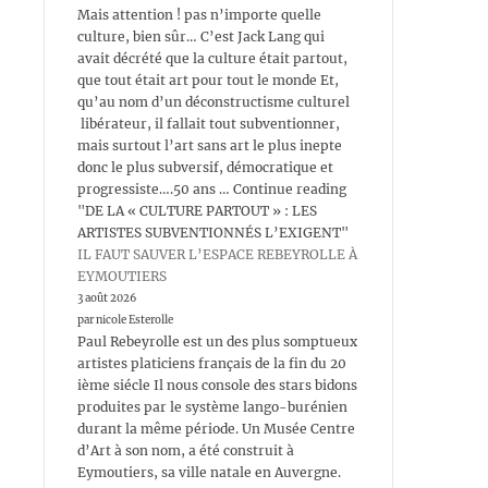
Mais attention ! pas n’importe quelle
culture, bien sûr… C’est Jack Lang qui
avait décrété que la culture était partout,
que tout était art pour tout le monde Et,
qu’au nom d’un déconstructisme culturel
libérateur, il fallait tout subventionner,
mais surtout l’art sans art le plus inepte
donc le plus subversif, démocratique et
progressiste….50 ans … Continue reading
"DE LA « CULTURE PARTOUT » : LES
ARTISTES SUBVENTIONNÉS L’EXIGENT"
IL FAUT SAUVER L’ESPACE REBEYROLLE À
EYMOUTIERS
3 août 2026
par nicole Esterolle
Paul Rebeyrolle est un des plus somptueux
artistes platiciens français de la fin du 20
ième siécle Il nous console des stars bidons
produites par le système lango-burénien
durant la même période. Un Musée Centre
d’Art à son nom, a été construit à
Eymoutiers, sa ville natale en Auvergne.