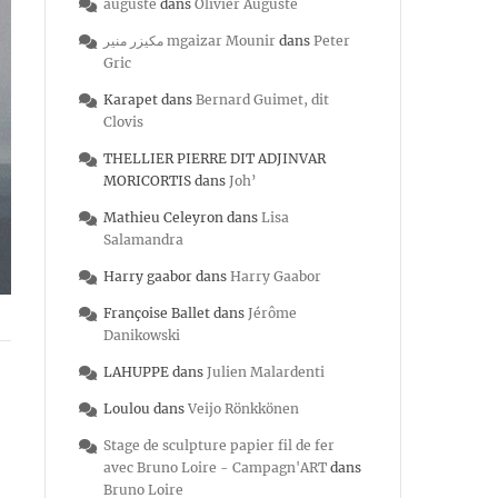
auguste
dans
Olivier Auguste
مكيزر منير mgaizar Mounir
dans
Peter
Gric
Karapet
dans
Bernard Guimet, dit
Clovis
THELLIER PIERRE DIT ADJINVAR
MORICORTIS
dans
Joh’
Mathieu Celeyron
dans
Lisa
Salamandra
Harry gaabor
dans
Harry Gaabor
Françoise Ballet
dans
Jérôme
Danikowski
LAHUPPE
dans
Julien Malardenti
Loulou
dans
Veijo Rönkkönen
Stage de sculpture papier fil de fer
avec Bruno Loire - Campagn'ART
dans
Bruno Loire