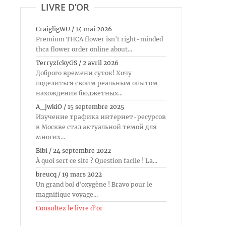
LIVRE D’OR
CraigligWU
/
14 mai 2026
Premium THCA flower isn't right-minded
thca flower order online about...
TerryzIckyGS
/
2 avril 2026
Доброго времени суток! Хочу
поделиться своим реальным опытом
нахождения бюджетных...
A_jwkiO
/
15 septembre 2025
Изучение трафика интернет-ресурсов
в Москве стал актуальной темой для
многих...
Bibi
/
24 septembre 2022
À quoi sert ce site ? Question facile ! La...
breucq
/
19 mars 2022
Un grand bol d'oxygène ! Bravo pour le
magnifique voyage...
Consultez le livre d’or