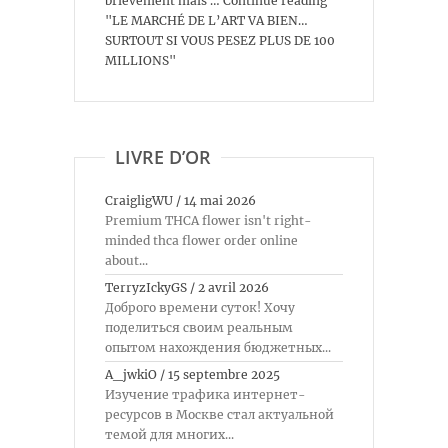
brièvement mais … Continue reading
"LE MARCHÉ DE L’ART VA BIEN…
SURTOUT SI VOUS PESEZ PLUS DE 100
MILLIONS"
LIVRE D’OR
CraigligWU
/
14 mai 2026
Premium THCA flower isn't right-
minded thca flower order online
about...
TerryzIckyGS
/
2 avril 2026
Доброго времени суток! Хочу
поделиться своим реальным
опытом нахождения бюджетных...
A_jwkiO
/
15 septembre 2025
Изучение трафика интернет-
ресурсов в Москве стал актуальной
темой для многих...