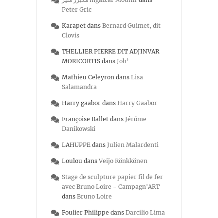
Peter Gric
Karapet
dans
Bernard Guimet, dit
Clovis
THELLIER PIERRE DIT ADJINVAR
MORICORTIS
dans
Joh’
Mathieu Celeyron
dans
Lisa
Salamandra
Harry gaabor
dans
Harry Gaabor
Françoise Ballet
dans
Jérôme
Danikowski
LAHUPPE
dans
Julien Malardenti
Loulou
dans
Veijo Rönkkönen
Stage de sculpture papier fil de fer
avec Bruno Loire - Campagn'ART
dans
Bruno Loire
Foulier Philippe
dans
Darcilio Lima