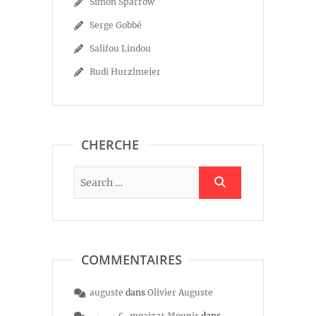
Simon Sparrow
Serge Gobbé
Salifou Lindou
Rudi Hurzlmeier
CHERCHE
COMMENTAIRES
auguste
dans
Olivier Auguste
مكيزر منير mgaizar Mounir
dans