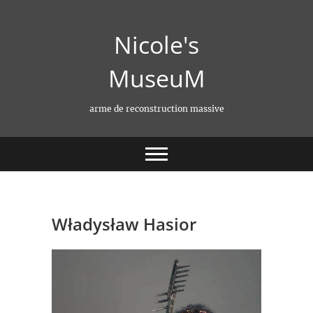
Skip
to
Nicole's
content
MuseuM
arme de reconstruction massive
Władysław Hasior