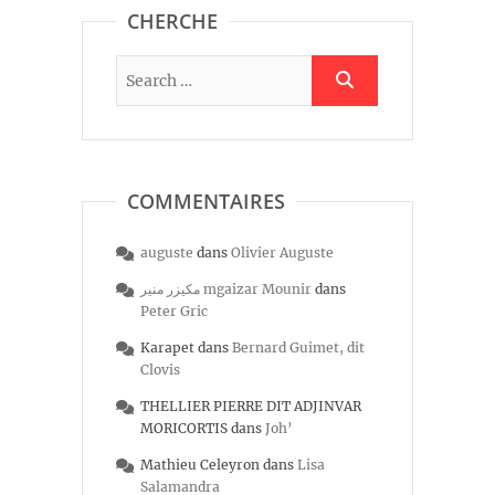
CHERCHE
COMMENTAIRES
auguste
dans
Olivier Auguste
مكيزر منير mgaizar Mounir
dans
Peter Gric
Karapet
dans
Bernard Guimet, dit
Clovis
THELLIER PIERRE DIT ADJINVAR
MORICORTIS
dans
Joh’
Mathieu Celeyron
dans
Lisa
Salamandra