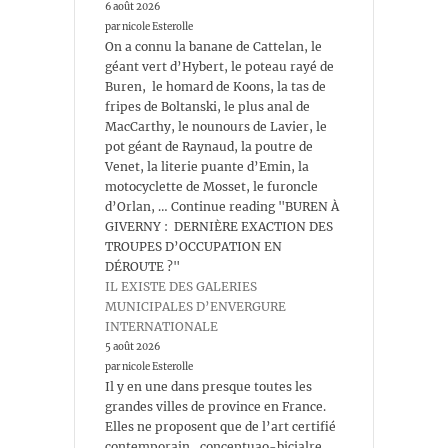
6 août 2026
par nicole Esterolle
On a connu la banane de Cattelan, le
géant vert d’Hybert, le poteau rayé de
Buren, le homard de Koons, la tas de
fripes de Boltanski, le plus anal de
MacCarthy, le nounours de Lavier, le
pot géant de Raynaud, la poutre de
Venet, la literie puante d’Emin, la
motocyclette de Mosset, le furoncle
d’Orlan, … Continue reading "BUREN À
GIVERNY : DERNIÈRE EXACTION DES
TROUPES D’OCCUPATION EN
DÉROUTE ?"
IL EXISTE DES GALERIES
MUNICIPALES D’ENVERGURE
INTERNATIONALE
5 août 2026
par nicole Esterolle
Il y en une dans presque toutes les
grandes villes de province en France.
Elles ne proposent que de l’art certifié
contemporain , conceptuao-bicialre,