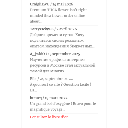
CraigligWU
/
14 mai 2026
Premium THCA flower isn't right-
minded thca flower order online
about...
TerryzIckyGS
/
2 avril 2026
Доброго времени суток! Хочу
поделиться своим реальным
опытом нахождения бюджетных...
A_jwkiO
/
15 septembre 2025
Изучение трафика интернет-
ресурсов в Москве стал актуальной
темой для многих...
Bibi
/
24 septembre 2022
À quoi sert ce site ? Question facile !
La...
breucq
/
19 mars 2022
Un grand bol d'oxygène ! Bravo pour le
magnifique voyage...
Consultez le livre d’or