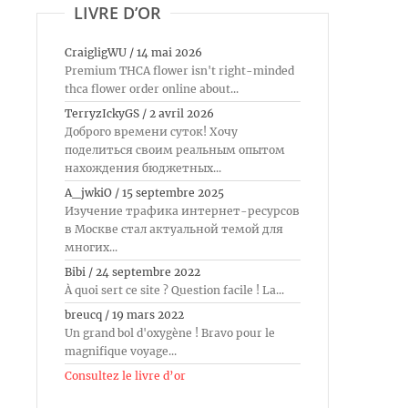
LIVRE D’OR
CraigligWU
/
14 mai 2026
Premium THCA flower isn't right-minded
thca flower order online about...
TerryzIckyGS
/
2 avril 2026
Доброго времени суток! Хочу
поделиться своим реальным опытом
нахождения бюджетных...
A_jwkiO
/
15 septembre 2025
Изучение трафика интернет-ресурсов
в Москве стал актуальной темой для
многих...
Bibi
/
24 septembre 2022
À quoi sert ce site ? Question facile ! La...
breucq
/
19 mars 2022
Un grand bol d'oxygène ! Bravo pour le
magnifique voyage...
Consultez le livre d’or