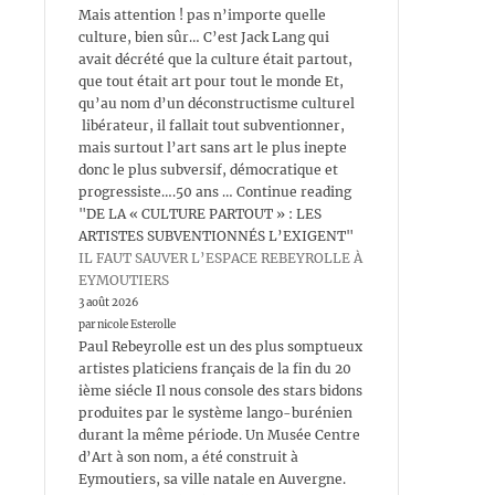
Mais attention ! pas n’importe quelle
culture, bien sûr… C’est Jack Lang qui
avait décrété que la culture était partout,
que tout était art pour tout le monde Et,
qu’au nom d’un déconstructisme culturel
libérateur, il fallait tout subventionner,
mais surtout l’art sans art le plus inepte
donc le plus subversif, démocratique et
progressiste….50 ans … Continue reading
"DE LA « CULTURE PARTOUT » : LES
ARTISTES SUBVENTIONNÉS L’EXIGENT"
IL FAUT SAUVER L’ESPACE REBEYROLLE À
EYMOUTIERS
3 août 2026
par nicole Esterolle
Paul Rebeyrolle est un des plus somptueux
artistes platiciens français de la fin du 20
ième siécle Il nous console des stars bidons
produites par le système lango-burénien
durant la même période. Un Musée Centre
d’Art à son nom, a été construit à
Eymoutiers, sa ville natale en Auvergne.