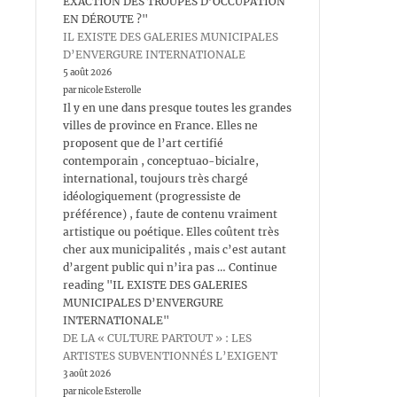
EXACTION DES TROUPES D’OCCUPATION
EN DÉROUTE ?"
IL EXISTE DES GALERIES MUNICIPALES
D’ENVERGURE INTERNATIONALE
5 août 2026
par nicole Esterolle
Il y en une dans presque toutes les grandes
villes de province en France. Elles ne
proposent que de l’art certifié
contemporain , conceptuao-bicialre,
international, toujours très chargé
idéologiquement (progressiste de
préférence) , faute de contenu vraiment
artistique ou poétique. Elles coûtent très
cher aux municipalités , mais c’est autant
d’argent public qui n’ira pas … Continue
reading "IL EXISTE DES GALERIES
MUNICIPALES D’ENVERGURE
INTERNATIONALE"
DE LA « CULTURE PARTOUT » : LES
ARTISTES SUBVENTIONNÉS L’EXIGENT
3 août 2026
par nicole Esterolle