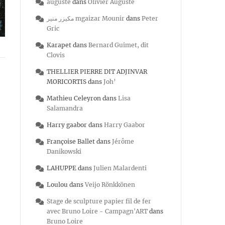
auguste
dans
Olivier Auguste
مكيزر منير mgaizar Mounir
dans
Peter
Gric
Karapet
dans
Bernard Guimet, dit
Clovis
THELLIER PIERRE DIT ADJINVAR
MORICORTIS
dans
Joh’
Mathieu Celeyron
dans
Lisa
Salamandra
Harry gaabor
dans
Harry Gaabor
Françoise Ballet
dans
Jérôme
Danikowski
LAHUPPE
dans
Julien Malardenti
Loulou
dans
Veijo Rönkkönen
Stage de sculpture papier fil de fer
avec Bruno Loire - Campagn'ART
dans
Bruno Loire