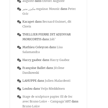
auguste
dans
Olivier Auguste
مكيزر منير mgaizar Mounir
dans
Peter
Gric
Karapet
dans
Bernard Guimet, dit
Clovis
THELLIER PIERRE DIT ADJINVAR
MORICORTIS
dans
Joh’
Mathieu Celeyron
dans
Lisa
Salamandra
Harry gaabor
dans
Harry Gaabor
Françoise Ballet
dans
Jérôme
Danikowski
LAHUPPE
dans
Julien Malardenti
Loulou
dans
Veijo Rönkkönen
Stage de sculpture papier fil de fer
avec Bruno Loire - Campagn'ART
dans
Bruno Loire