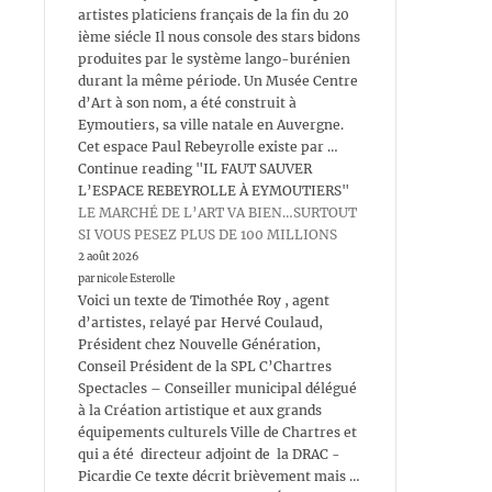
artistes platiciens français de la fin du 20
ième siécle Il nous console des stars bidons
produites par le système lango-burénien
durant la même période. Un Musée Centre
d’Art à son nom, a été construit à
Eymoutiers, sa ville natale en Auvergne.
Cet espace Paul Rebeyrolle existe par …
Continue reading "IL FAUT SAUVER
L’ESPACE REBEYROLLE À EYMOUTIERS"
LE MARCHÉ DE L’ART VA BIEN…SURTOUT
SI VOUS PESEZ PLUS DE 100 MILLIONS
2 août 2026
par nicole Esterolle
Voici un texte de Timothée Roy , agent
d’artistes, relayé par Hervé Coulaud,
Président chez Nouvelle Génération,
Conseil Président de la SPL C’Chartres
Spectacles – Conseiller municipal délégué
à la Création artistique et aux grands
équipements culturels Ville de Chartres et
qui a été directeur adjoint de la DRAC -
Picardie Ce texte décrit brièvement mais …