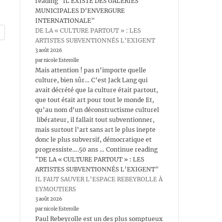
reading "IL EXISTE DES GALERIES
MUNICIPALES D’ENVERGURE
INTERNATIONALE"
DE LA « CULTURE PARTOUT » : LES
ARTISTES SUBVENTIONNÉS L’EXIGENT
3 août 2026
par nicole Esterolle
Mais attention ! pas n’importe quelle
culture, bien sûr… C’est Jack Lang qui
avait décrété que la culture était partout,
que tout était art pour tout le monde Et,
qu’au nom d’un déconstructisme culturel
libérateur, il fallait tout subventionner,
mais surtout l’art sans art le plus inepte
donc le plus subversif, démocratique et
progressiste….50 ans … Continue reading
"DE LA « CULTURE PARTOUT » : LES
ARTISTES SUBVENTIONNÉS L’EXIGENT"
IL FAUT SAUVER L’ESPACE REBEYROLLE À
EYMOUTIERS
3 août 2026
par nicole Esterolle
Paul Rebeyrolle est un des plus somptueux