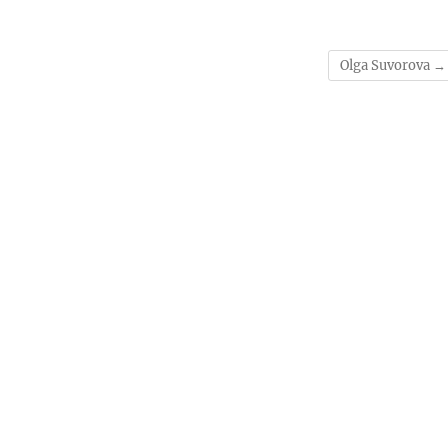
Оlga Suvorova
→