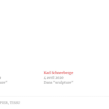
Karl Schneeberge
9
4 avril 2020
ture"
Dans "sculpture"
PIER
,
TISSU