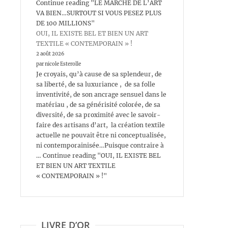
Continue reading "LE MARCHÉ DE L’ART
VA BIEN…SURTOUT SI VOUS PESEZ PLUS
DE 100 MILLIONS"
OUI, IL EXISTE BEL ET BIEN UN ART
TEXTILE « CONTEMPORAIN » !
2 août 2026
par nicole Esterolle
Je croyais, qu’à cause de sa splendeur, de
sa liberté, de sa luxuriance , de sa folle
inventivité, de son ancrage sensuel dans le
matériau , de sa générisité colorée, de sa
diversité, de sa proximité avec le savoir-
faire des artisans d’art, la création textile
actuelle ne pouvait être ni conceptualisée,
ni contemporainisée…Puisque contraire à
… Continue reading "OUI, IL EXISTE BEL
ET BIEN UN ART TEXTILE
« CONTEMPORAIN » !"
LIVRE D’OR