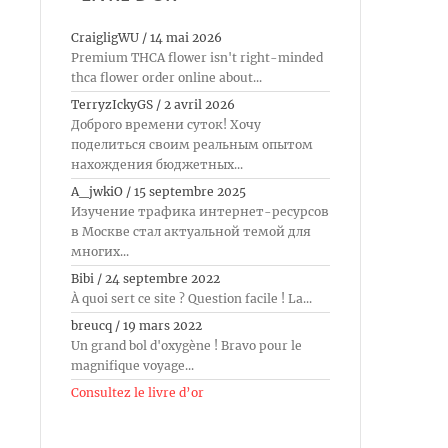
CraigligWU
/
14 mai 2026
Premium THCA flower isn't right-minded
thca flower order online about...
TerryzIckyGS
/
2 avril 2026
Доброго времени суток! Хочу
поделиться своим реальным опытом
нахождения бюджетных...
A_jwkiO
/
15 septembre 2025
Изучение трафика интернет-ресурсов
в Москве стал актуальной темой для
многих...
Bibi
/
24 septembre 2022
À quoi sert ce site ? Question facile ! La...
breucq
/
19 mars 2022
Un grand bol d'oxygène ! Bravo pour le
magnifique voyage...
Consultez le livre d’or