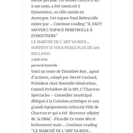
même période. Un Musée Centre d’Art
à son nom, a été construit à
Eymoutiers, sa ville natale en
Auvergne. Cet espace Paul Rebeyrolle
existe par … Continue reading "IL FAUT
SAUVER L’ESPACE REBEYROLLE À
EYMOUTIERS"
LE MARCHÉ DE L’ART VA BIEN…
SURTOUT SI VOUS PESEZ PLUS DE 100
MILLIONS
2 août 2026
par nicole Esterolle
Voici un texte de Timothée Roy , agent
d’artistes, relayé par Hervé Coulaud,
Président chez Nouvelle Génération,
Conseil Président de la SPL C’Chartres
Spectacles – Conseiller municipal
délégué à la Création artistique et aux
grands équipements culturels Ville de
Chartres et qui a été directeur adjoint
de la DRAC -Picardie Ce texte décrit
brièvement mais … Continue reading
"LE MARCHÉ DE L’ART VA BIEN…