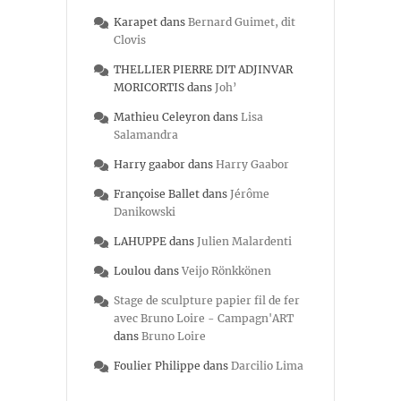
Karapet
dans
Bernard Guimet, dit
Clovis
THELLIER PIERRE DIT ADJINVAR
MORICORTIS
dans
Joh’
Mathieu Celeyron
dans
Lisa
Salamandra
Harry gaabor
dans
Harry Gaabor
Françoise Ballet
dans
Jérôme
Danikowski
LAHUPPE
dans
Julien Malardenti
Loulou
dans
Veijo Rönkkönen
Stage de sculpture papier fil de fer
avec Bruno Loire - Campagn'ART
dans
Bruno Loire
Foulier Philippe
dans
Darcilio Lima