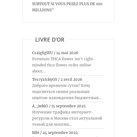
SURTOUT SI VOUS PESEZ PLUS DE 100
MILLIONS"
LIVRE D’OR
CraigligWU
/
14 mai 2026
Premium THCA flower isn't right-
minded thca flower order online
about...
TerryzIckyGS
/
2 avril 2026
Доброго времени суток! Хочу
поделиться своим реальным
опытом нахождения бюджетных...
A_jwkiO
/
15 septembre 2025
Изучение трафика интернет-
ресурсов в Москве стал актуальной
темой для многих...
Bibi
/
24 septembre 2022