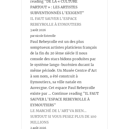
reading "DE LA « CULTURE
PARTOUT » : LES ARTISTES
SUBVENTIONNÉS L’EXIGENT"
IL FAUT SAUVER L’ESPACE
REBEYROLLE À EYMOUTIERS
3 août 2026
par nicole Esterolle
Paul Rebeyrolle est un des plus
somptueux artistes platiciens français
de la fin du 20 ième siécle Il nous
console des stars bidons produites par
le système lango-burénien durant la
même période. Un Musée Centre d’Art
à son nom, a été construit à
Eymoutiers, sa ville natale en
Auvergne. Cet espace Paul Rebeyrolle
existe par … Continue reading "IL FAUT
SAUVER L’ESPACE REBEYROLLE À
EYMOUTIERS"
LE MARCHÉ DE L’ART VA BIEN…
SURTOUT SI VOUS PESEZ PLUS DE 100
MILLIONS
2 août 2026