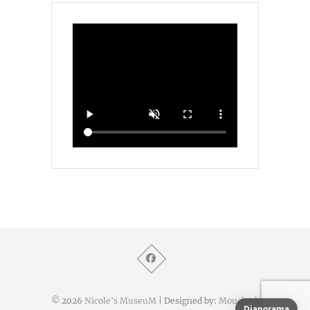
© 2026
Nicole's MuseuM
| Designed by:
Mouche à
Diaporama