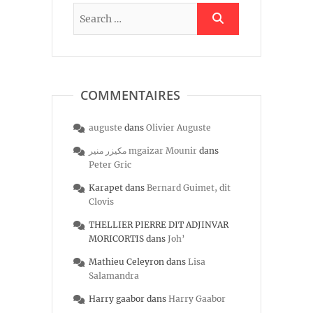
COMMENTAIRES
auguste
dans
Olivier Auguste
مكيزر منير mgaizar Mounir
dans
Peter Gric
Karapet
dans
Bernard Guimet, dit
Clovis
THELLIER PIERRE DIT ADJINVAR
MORICORTIS
dans
Joh’
Mathieu Celeyron
dans
Lisa
Salamandra
Harry gaabor
dans
Harry Gaabor