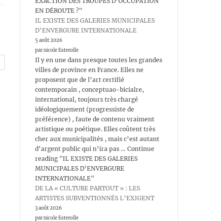
EXACTION DES TROUPES D’OCCUPATION
EN DÉROUTE ?"
IL EXISTE DES GALERIES MUNICIPALES
D’ENVERGURE INTERNATIONALE
5 août 2026
par nicole Esterolle
Il y en une dans presque toutes les grandes
villes de province en France. Elles ne
proposent que de l’art certifié
contemporain , conceptuao-bicialre,
international, toujours très chargé
idéologiquement (progressiste de
préférence) , faute de contenu vraiment
artistique ou poétique. Elles coûtent très
cher aux municipalités , mais c’est autant
d’argent public qui n’ira pas … Continue
reading "IL EXISTE DES GALERIES
MUNICIPALES D’ENVERGURE
INTERNATIONALE"
DE LA « CULTURE PARTOUT » : LES
ARTISTES SUBVENTIONNÉS L’EXIGENT
3 août 2026
par nicole Esterolle