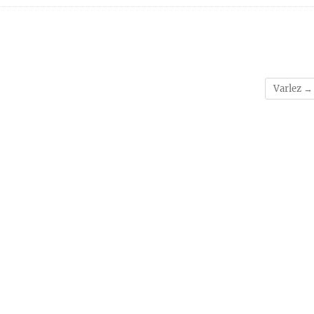
Varlez
→