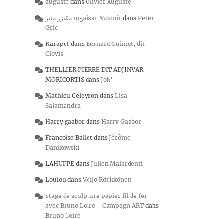
auguste
dans
Olivier Auguste
مكيزر منير mgaizar Mounir
dans
Peter
Gric
Karapet
dans
Bernard Guimet, dit
Clovis
THELLIER PIERRE DIT ADJINVAR
MORICORTIS
dans
Joh’
Mathieu Celeyron
dans
Lisa
Salamandra
Harry gaabor
dans
Harry Gaabor
Françoise Ballet
dans
Jérôme
Danikowski
LAHUPPE
dans
Julien Malardenti
Loulou
dans
Veijo Rönkkönen
Stage de sculpture papier fil de fer
avec Bruno Loire - Campagn'ART
dans
Bruno Loire