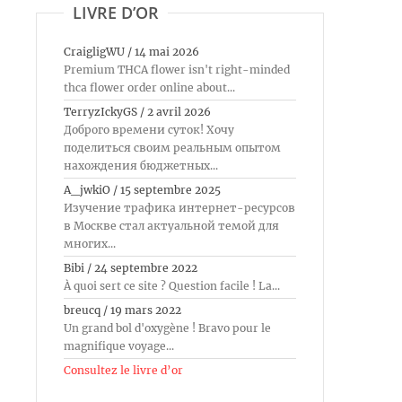
LIVRE D’OR
CraigligWU
/
14 mai 2026
Premium THCA flower isn't right-minded
thca flower order online about...
TerryzIckyGS
/
2 avril 2026
Доброго времени суток! Хочу
поделиться своим реальным опытом
нахождения бюджетных...
A_jwkiO
/
15 septembre 2025
Изучение трафика интернет-ресурсов
в Москве стал актуальной темой для
многих...
Bibi
/
24 septembre 2022
À quoi sert ce site ? Question facile ! La...
breucq
/
19 mars 2022
Un grand bol d'oxygène ! Bravo pour le
magnifique voyage...
Consultez le livre d’or