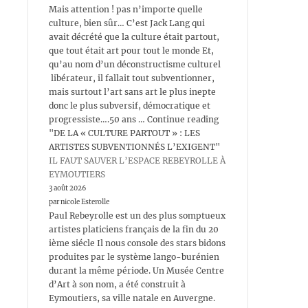
Mais attention ! pas n’importe quelle
culture, bien sûr… C’est Jack Lang qui
avait décrété que la culture était partout,
que tout était art pour tout le monde Et,
qu’au nom d’un déconstructisme culturel
libérateur, il fallait tout subventionner,
mais surtout l’art sans art le plus inepte
donc le plus subversif, démocratique et
progressiste….50 ans … Continue reading
"DE LA « CULTURE PARTOUT » : LES
ARTISTES SUBVENTIONNÉS L’EXIGENT"
IL FAUT SAUVER L’ESPACE REBEYROLLE À
EYMOUTIERS
3 août 2026
par nicole Esterolle
Paul Rebeyrolle est un des plus somptueux
artistes platiciens français de la fin du 20
ième siécle Il nous console des stars bidons
produites par le système lango-burénien
durant la même période. Un Musée Centre
d’Art à son nom, a été construit à
Eymoutiers, sa ville natale en Auvergne.