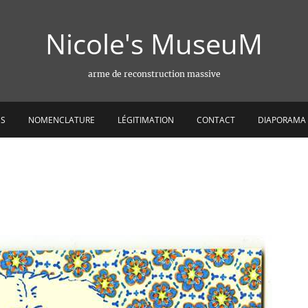
Nicole's MuseuM
arme de reconstruction massive
ES
NOMENCLATURE
LÉGITIMATION
CONTACT
DIAPORAMA