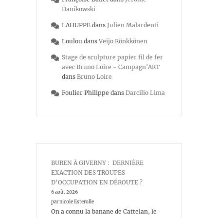
Danikowski
LAHUPPE
dans
Julien Malardenti
Loulou
dans
Veijo Rönkkönen
Stage de sculpture papier fil de fer
avec Bruno Loire - Campagn'ART
dans
Bruno Loire
Foulier Philippe
dans
Darcilio Lima
BUREN À GIVERNY : DERNIÈRE
EXACTION DES TROUPES
D’OCCUPATION EN DÉROUTE ?
6 août 2026
par nicole Esterolle
On a connu la banane de Cattelan, le