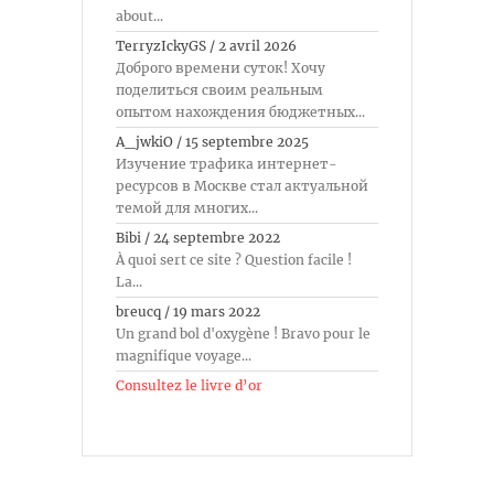
about...
TerryzIckyGS
/
2 avril 2026
Доброго времени суток! Хочу
поделиться своим реальным
опытом нахождения бюджетных...
A_jwkiO
/
15 septembre 2025
Изучение трафика интернет-
ресурсов в Москве стал актуальной
темой для многих...
Bibi
/
24 septembre 2022
À quoi sert ce site ? Question facile !
La...
breucq
/
19 mars 2022
Un grand bol d'oxygène ! Bravo pour le
magnifique voyage...
Consultez le livre d’or