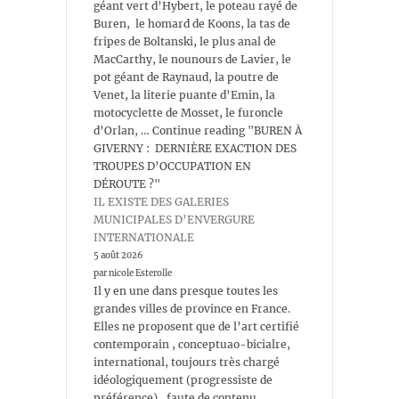
géant vert d’Hybert, le poteau rayé de
Buren, le homard de Koons, la tas de
fripes de Boltanski, le plus anal de
MacCarthy, le nounours de Lavier, le
pot géant de Raynaud, la poutre de
Venet, la literie puante d’Emin, la
motocyclette de Mosset, le furoncle
d’Orlan, … Continue reading "BUREN À
GIVERNY : DERNIÈRE EXACTION DES
TROUPES D’OCCUPATION EN
DÉROUTE ?"
IL EXISTE DES GALERIES
MUNICIPALES D’ENVERGURE
INTERNATIONALE
5 août 2026
par nicole Esterolle
Il y en une dans presque toutes les
grandes villes de province en France.
Elles ne proposent que de l’art certifié
contemporain , conceptuao-bicialre,
international, toujours très chargé
idéologiquement (progressiste de
préférence) , faute de contenu