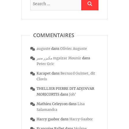
COMMENTAIRES
auguste
dans
Olivier Auguste
مكيزر منير mgaizar Mounir
dans
Peter Gric
Karapet
dans
Bernard Guimet, dit
Clovis
THELLIER PIERRE DIT ADJINVAR
MORICORTIS
dans
Joh’
Mathieu Celeyron
dans
Lisa
Salamandra
Harry gaabor
dans
Harry Gaabor
Françoise Ballet
dans
Jérôme