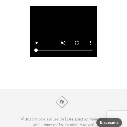
© 2026
Nicole's MuseuM
| Designed by:
Mouche à
Diaporama
Miel
| Powered by:
Damien MAIGNE