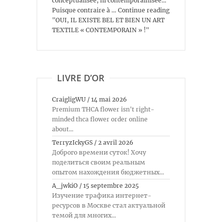
conceptualisée, ni contemporainisée…
Puisque contraire à … Continue reading
"OUI, IL EXISTE BEL ET BIEN UN ART
TEXTILE « CONTEMPORAIN » !"
LIVRE D’OR
CraigligWU
/
14 mai 2026
Premium THCA flower isn't right-
minded thca flower order online
about...
TerryzIckyGS
/
2 avril 2026
Доброго времени суток! Хочу
поделиться своим реальным
опытом нахождения бюджетных...
A_jwkiO
/
15 septembre 2025
Изучение трафика интернет-
ресурсов в Москве стал актуальной
темой для многих...