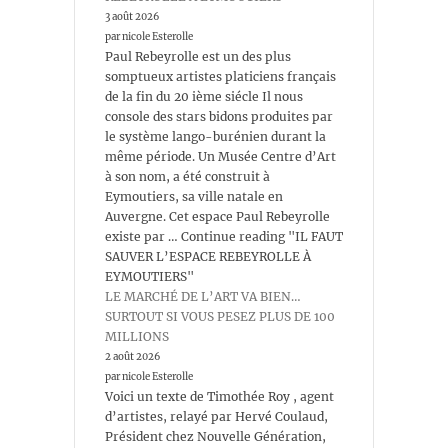
3 août 2026
par nicole Esterolle
Paul Rebeyrolle est un des plus
somptueux artistes platiciens français
de la fin du 20 ième siécle Il nous
console des stars bidons produites par
le système lango-burénien durant la
même période. Un Musée Centre d’Art
à son nom, a été construit à
Eymoutiers, sa ville natale en
Auvergne. Cet espace Paul Rebeyrolle
existe par … Continue reading "IL FAUT
SAUVER L’ESPACE REBEYROLLE À
EYMOUTIERS"
LE MARCHÉ DE L’ART VA BIEN…
SURTOUT SI VOUS PESEZ PLUS DE 100
MILLIONS
2 août 2026
par nicole Esterolle
Voici un texte de Timothée Roy , agent
d’artistes, relayé par Hervé Coulaud,
Président chez Nouvelle Génération,