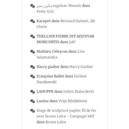
مكيزر منير mgaizar Mounir
dans
Peter Gric
Karapet
dans
Bernard Guimet, dit
Clovis
THELLIER PIERRE DIT ADJINVAR
MORICORTIS
dans
Joh’
Mathieu Celeyron
dans
Lisa
Salamandra
Harry gaabor
dans
Harry Gaabor
Françoise Ballet
dans
Jérôme
Danikowski
LAHUPPE
dans
Julien Malardenti
Loulou
dans
Veijo Rönkkönen
Stage de sculpture papier fil de fer
avec Bruno Loire - Campagn'ART
dans
Bruno Loire