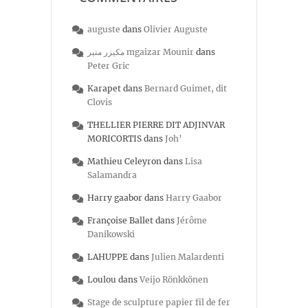
auguste
dans
Olivier Auguste
مكيزر منير mgaizar Mounir
dans
Peter Gric
Karapet
dans
Bernard Guimet, dit
Clovis
THELLIER PIERRE DIT ADJINVAR
MORICORTIS
dans
Joh’
Mathieu Celeyron
dans
Lisa
Salamandra
Harry gaabor
dans
Harry Gaabor
Françoise Ballet
dans
Jérôme
Danikowski
LAHUPPE
dans
Julien Malardenti
Loulou
dans
Veijo Rönkkönen
Stage de sculpture papier fil de fer