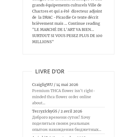
grands équipements culturels Ville de
Chartres et qui a été directeur adjoint
de la DRAC -Picardie Ce texte décrit
brièvement mais … Continue reading
"LE MARCHÉ DE L’ART VA BIEN…
SURTOUT SI VOUS PESEZ PLUS DE 100
MILLIONS"
LIVRE D’OR
CraigligWU
/
14 mai 2026
Premium THCA flower isn't right-
minded thca flower order online
about...
TerryzIckyGS
/
2 avril 2026
Доброго времени суток! Хочу
поделиться своим реальным
опытом нахождения бюджетных...