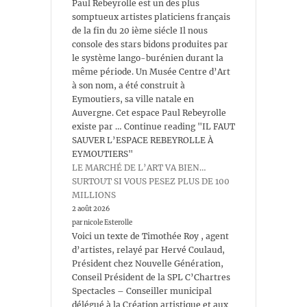
Paul Rebeyrolle est un des plus
somptueux artistes platiciens français
de la fin du 20 ième siécle Il nous
console des stars bidons produites par
le système lango-burénien durant la
même période. Un Musée Centre d’Art
à son nom, a été construit à
Eymoutiers, sa ville natale en
Auvergne. Cet espace Paul Rebeyrolle
existe par … Continue reading "IL FAUT
SAUVER L’ESPACE REBEYROLLE À
EYMOUTIERS"
LE MARCHÉ DE L’ART VA BIEN…
SURTOUT SI VOUS PESEZ PLUS DE 100
MILLIONS
2 août 2026
par nicole Esterolle
Voici un texte de Timothée Roy , agent
d’artistes, relayé par Hervé Coulaud,
Président chez Nouvelle Génération,
Conseil Président de la SPL C’Chartres
Spectacles – Conseiller municipal
délégué à la Création artistique et aux