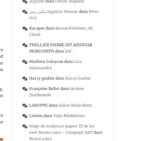
auguste
dans
Olivier Auguste
مكيزر منير mgaizar Mounir
dans
Peter
Gric
Karapet
dans
Bernard Guimet, dit
Clovis
THELLIER PIERRE DIT ADJINVAR
ce
MORICORTIS
dans
Joh’
ed
Mathieu Celeyron
dans
Lisa
he
Salamandra
os
Harry gaabor
dans
Harry Gaabor
Françoise Ballet
dans
Jérôme
y,
Danikowski
or
LAHUPPE
dans
Julien Malardenti
to
Loulou
dans
Veijo Rönkkönen
he
Stage de sculpture papier fil de fer
avec Bruno Loire - Campagn'ART
dans
Bruno Loire