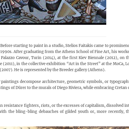
 Before starting to paint in a studio, Stelios Faitakis came to prominen
id-1990s. After graduating from the Athens School of Fine Art, his work
alazzo Cavour, Turin (2014), at the first Kiev Biennale (2012), on t
 (2011), in the collective exhibition “Art in the Street” at the MoCa, L
(2007). He is represented by the Breeder gallery (Athens).
ry paintings decompose architecture, geometric symbols, or typograph
tings of Dürer to the murals of Diego Riviera, while embracing Cretan 
 resistance fighters, riots, or the excesses of capitalism, dissolved in
th the bling-bling debauches of gilded youth or, more recently, t