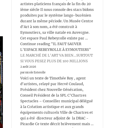
artistes platiciens français de la fin du 20
ième siécle Il nous console des stars bidons
produites par le système lango-burénien
durant la même période. Un Musée Centre
d’Art à son nom, a été construit à
Eymoutiers, sa ville natale en Auvergne.
Cet espace Paul Rebeyrolle existe par …
Continue reading "IL FAUT SAUVER
L’ESPACE REBEYROLLE À EYMOUTIERS"
LE MARCHÉ DE L’ART VA BIEN…SURTOUT
SI VOUS PESEZ PLUS DE 100 MILLIONS
2 août 2026
par nicole Esterolle
Voici un texte de Timothée Roy , agent
d’artistes, relayé par Hervé Coulaud,
Président chez Nouvelle Génération,
Conseil Président de la SPL C’Chartres
Spectacles – Conseiller municipal délégué
à la Création artistique et aux grands
équipements culturels Ville de Chartres et
qui a été directeur adjoint de la DRAC -
Picardie Ce texte décrit brièvement mais …