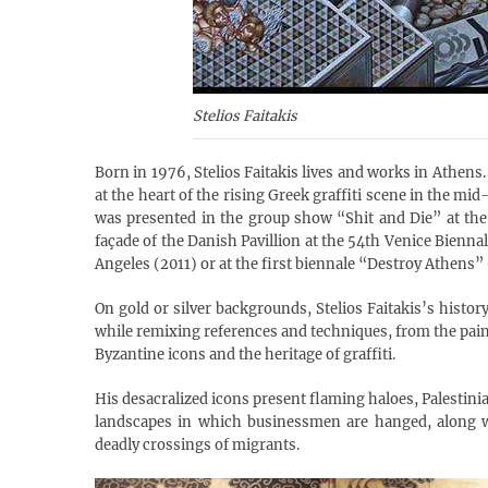
Stelios Faitakis
Born in 1976, Stelios Faitakis lives and works in Athens.
at the heart of the rising Greek graffiti scene in the m
was presented in the group show “Shit and Die” at the P
façade of the Danish Pavillion at the 54th Venice Biennale
Angeles (2011) or at the first biennale “Destroy Athens” 
On gold or silver backgrounds, Stelios Faitakis’s histo
while remixing references and techniques, from the pain
Byzantine icons and the heritage of graffiti.
His desacralized icons present flaming haloes, Palestinian
landscapes in which businessmen are hanged, along wi
deadly crossings of migrants.