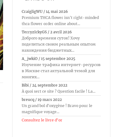
CraigligWU
/
14 mai 2026
Premium THCA flower isn't right-minded
thca flower order online about...
TerryzIckyGS
/
2 avril 2026
Доброго времени суток! Хочу
поделиться своим реальным опытом
нахождения бюджетных...
A_jwkiO
/
15 septembre 2025
Изучение трафика интернет-ресурсов
в Москве стал актуальной темой для
многих...
Bibi
/
24 septembre 2022
À quoi sert ce site ? Question facile ! La...
breucq
/
19 mars 2022
Un grand bol d'oxygène ! Bravo pour le
magnifique voyage...
Consultez le livre d’or