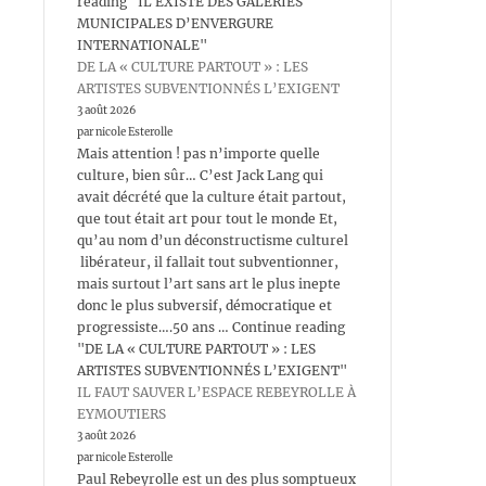
reading "IL EXISTE DES GALERIES
MUNICIPALES D’ENVERGURE
INTERNATIONALE"
DE LA « CULTURE PARTOUT » : LES
ARTISTES SUBVENTIONNÉS L’EXIGENT
3 août 2026
par nicole Esterolle
Mais attention ! pas n’importe quelle
culture, bien sûr… C’est Jack Lang qui
avait décrété que la culture était partout,
que tout était art pour tout le monde Et,
qu’au nom d’un déconstructisme culturel
libérateur, il fallait tout subventionner,
mais surtout l’art sans art le plus inepte
donc le plus subversif, démocratique et
progressiste….50 ans … Continue reading
"DE LA « CULTURE PARTOUT » : LES
ARTISTES SUBVENTIONNÉS L’EXIGENT"
IL FAUT SAUVER L’ESPACE REBEYROLLE À
EYMOUTIERS
3 août 2026
par nicole Esterolle
Paul Rebeyrolle est un des plus somptueux