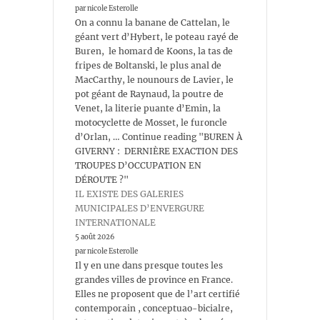
par nicole Esterolle
On a connu la banane de Cattelan, le
géant vert d’Hybert, le poteau rayé de
Buren, le homard de Koons, la tas de
fripes de Boltanski, le plus anal de
MacCarthy, le nounours de Lavier, le
pot géant de Raynaud, la poutre de
Venet, la literie puante d’Emin, la
motocyclette de Mosset, le furoncle
d’Orlan, … Continue reading "BUREN À
GIVERNY : DERNIÈRE EXACTION DES
TROUPES D’OCCUPATION EN
DÉROUTE ?"
IL EXISTE DES GALERIES
MUNICIPALES D’ENVERGURE
INTERNATIONALE
5 août 2026
par nicole Esterolle
Il y en une dans presque toutes les
grandes villes de province en France.
Elles ne proposent que de l’art certifié
contemporain , conceptuao-bicialre,