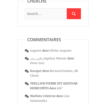
CHERCHE
COMMENTAIRES
auguste
dans
Olivier Auguste
مكيزر منير mgaizar Mounir
dans
Peter Gric
Karapet
dans
Bernard Guimet, dit
Clovis
THELLIER PIERRE DIT ADJINVAR
MORICORTIS
dans
Joh’
Mathieu Celeyron
dans
Lisa
Salamandra