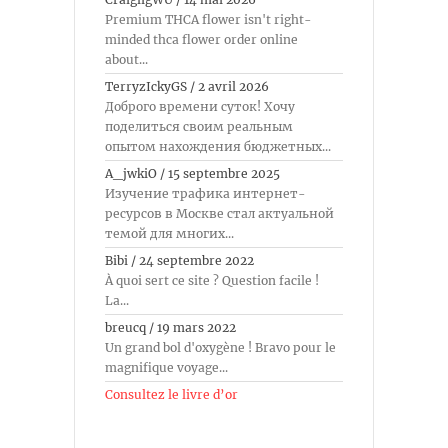
Premium THCA flower isn't right-
minded thca flower order online
about...
TerryzIckyGS
/
2 avril 2026
Доброго времени суток! Хочу
поделиться своим реальным
опытом нахождения бюджетных...
A_jwkiO
/
15 septembre 2025
Изучение трафика интернет-
ресурсов в Москве стал актуальной
темой для многих...
Bibi
/
24 septembre 2022
À quoi sert ce site ? Question facile !
La...
breucq
/
19 mars 2022
Un grand bol d'oxygène ! Bravo pour le
magnifique voyage...
Consultez le livre d’or