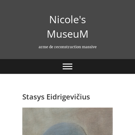
Skip
to
Nicole's
content
MuseuM
arme de reconstruction massive
Stasys Eidrigevičius