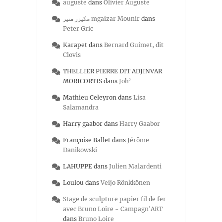
auguste
dans
Olivier Auguste
مكيزر منير mgaizar Mounir
dans
Peter Gric
Karapet
dans
Bernard Guimet, dit
Clovis
THELLIER PIERRE DIT ADJINVAR
MORICORTIS
dans
Joh’
Mathieu Celeyron
dans
Lisa
Salamandra
Harry gaabor
dans
Harry Gaabor
Françoise Ballet
dans
Jérôme
Danikowski
LAHUPPE
dans
Julien Malardenti
Loulou
dans
Veijo Rönkkönen
Stage de sculpture papier fil de fer
avec Bruno Loire - Campagn'ART
dans
Bruno Loire