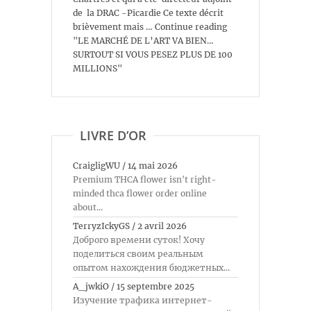
de la DRAC -Picardie Ce texte décrit
brièvement mais … Continue reading
"LE MARCHÉ DE L’ART VA BIEN…
SURTOUT SI VOUS PESEZ PLUS DE 100
MILLIONS"
LIVRE D’OR
CraigligWU
/
14 mai 2026
Premium THCA flower isn't right-
minded thca flower order online
about...
TerryzIckyGS
/
2 avril 2026
Доброго времени суток! Хочу
поделиться своим реальным
опытом нахождения бюджетных...
A_jwkiO
/
15 septembre 2025
Изучение трафика интернет-