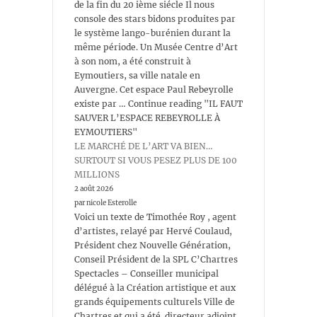
de la fin du 20 ième siécle Il nous
console des stars bidons produites par
le système lango-burénien durant la
même période. Un Musée Centre d’Art
à son nom, a été construit à
Eymoutiers, sa ville natale en
Auvergne. Cet espace Paul Rebeyrolle
existe par … Continue reading "IL FAUT
SAUVER L’ESPACE REBEYROLLE À
EYMOUTIERS"
LE MARCHÉ DE L’ART VA BIEN…
SURTOUT SI VOUS PESEZ PLUS DE 100
MILLIONS
2 août 2026
par nicole Esterolle
Voici un texte de Timothée Roy , agent
d’artistes, relayé par Hervé Coulaud,
Président chez Nouvelle Génération,
Conseil Président de la SPL C’Chartres
Spectacles – Conseiller municipal
délégué à la Création artistique et aux
grands équipements culturels Ville de
Chartres et qui a été directeur adjoint