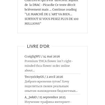
Chartres et qui a été directeur adjoint
de la DRAC -Picardie Ce texte décrit
brièvement mais … Continue reading
"LE MARCHÉ DE L’ART VA BIEN…
SURTOUT SI VOUS PESEZ PLUS DE 100
MILLIONS"
LIVRE D’OR
CraigligWU
/
14 mai 2026
Premium THCA flower isn't right-
minded thca flower order online
about...
TerryzIckyGS
/
2 avril 2026
Доброго времени суток! Хочу
поделиться своим реальным
опытом нахождения бюджетных...
A_jwkiO
/
15 septembre 2025
Изучение трафика интернет-