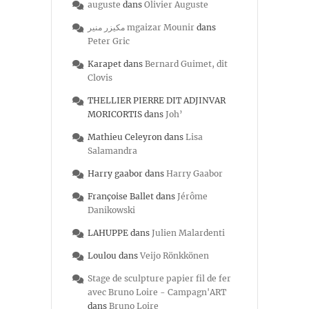
auguste
dans
Olivier Auguste
مكيزر منير mgaizar Mounir
dans
Peter Gric
Karapet
dans
Bernard Guimet, dit
Clovis
THELLIER PIERRE DIT ADJINVAR
MORICORTIS
dans
Joh’
Mathieu Celeyron
dans
Lisa
Salamandra
Harry gaabor
dans
Harry Gaabor
Françoise Ballet
dans
Jérôme
Danikowski
LAHUPPE
dans
Julien Malardenti
Loulou
dans
Veijo Rönkkönen
Stage de sculpture papier fil de fer
avec Bruno Loire - Campagn'ART
dans
Bruno Loire