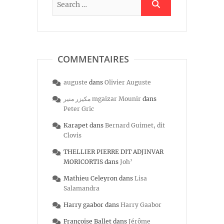
COMMENTAIRES
auguste
dans
Olivier Auguste
مكيزر منير mgaizar Mounir
dans
Peter Gric
Karapet
dans
Bernard Guimet, dit
Clovis
THELLIER PIERRE DIT ADJINVAR
MORICORTIS
dans
Joh’
Mathieu Celeyron
dans
Lisa
Salamandra
Harry gaabor
dans
Harry Gaabor
Françoise Ballet
dans
Jérôme