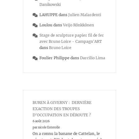
Danikowski
LAHUPPE
dans
Julien Malardenti
Loulou
dans
Veijo Rönkkönen
Stage de sculpture papier fil de fer
avec Bruno Loire - Campagn'ART
dans
Bruno Loire
Foulier Philippe
dans
Darcilio Lima
BUREN À GIVERNY : DERNIÈRE
EXACTION DES TROUPES
D’OCCUPATION EN DÉROUTE ?
6 août 2026
par nicole Esterolle
On a connu la banane de Cattelan, le