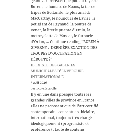
géant vert d’Hybert, le poteau rayé de
Buren, le homard de Koons, la tas de
fripes de Boltanski, le plus anal de
MacCarthy, le nounours de Lavier, le
pot géant de Raynaud, la poutre de
Venet, la literie puante d’Emin, la
motocyclette de Mosset, le furoncle
d’Orlan, … Continue reading "BUREN À
GIVERNY : DERNIÈRE EXACTION DES
TROUPES D’OCCUPATION EN
DÉROUTE ?"
IL EXISTE DES GALERIES
MUNICIPALES D’ENVERGURE
INTERNATIONALE
5 août 2026
par nicole Esterolle
Il y en une dans presque toutes les
grandes villes de province en France.
Elles ne proposent que de l’art certifié
contemporain , conceptuao-bicialre,
international, toujours très chargé
idéologiquement (progressiste de
préférence) , faute de contenu