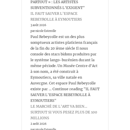
PARTOUT » : LES ARTISTES
SUBVENTIONNÉS L’EXIGENT"
IL FAUT SAUVER L’ESPACE
REBEYROLLE À EYMOUTIERS
3 août 2026
par nicole Esterolle
Paul Rebeyrolle est un des plus
somptueux artistes platiciens français
de la fin du 20 ième siécle Il nous
console des stars bidons produites par
le système lango-burénien durant la
même période. Un Musée Centre d’Art
à son nom, a été construit à
Eymoutiers, sa ville natale en
Auvergne. Cet espace Paul Rebeyrolle
existe par … Continue reading "IL FAUT
SAUVER L’ESPACE REBEYROLLE À
EYMOUTIERS"
LE MARCHÉ DE L’ART VA BIEN…
SURTOUT SI VOUS PESEZ PLUS DE 100
MILLIONS
2 août 2026
par nicole Esterolle