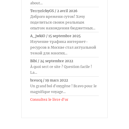
about...
TerryzIckyGS
/
2 avril 2026
Доброго времени суток! Хочу
поделиться своим реальным
опытом нахождения бюджетных...
A_jwkiO
/
15 septembre 2025
Изучение трафика интернет-
ресурсов в Москве стал актуальной
темой для многих...
Bibi
/
24 septembre 2022
À quoi sert ce site ? Question facile !
La...
breucq
/
19 mars 2022
Un grand bol d'oxygène ! Bravo pour le
magnifique voyage...
Consultez le livre d’or