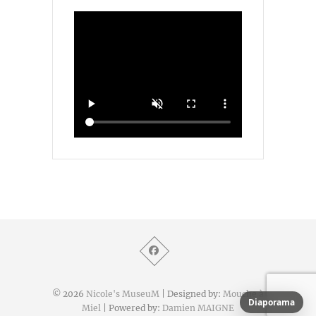
© 2026
Nicole's MuseuM
| Designed by:
Mouche à
Diaporama
Miel
| Powered by:
Damien MAIGNE