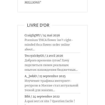
MILLIONS"
LIVRE D’OR
CraigligWU
/
14 mai 2026
Premium THCA flower isn't right-
minded thca flower order online
about...
TerryzIckyGS
/
2 avril 2026
Доброго времени суток! Хочу
поделиться своим реальным
опытом нахождения бюджетных...
A_jwkiO
/
15 septembre 2025
Изучение трафика интернет-
ресурсов в Москве стал актуальной
темой для многих...
Bibi
/
24 septembre 2022
À quoi sert ce site ? Question facile !