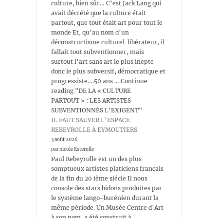
culture, bien sûr… C’est Jack Lang qui
avait décrété que la culture était
partout, que tout était art pour tout le
monde Et, qu’au nom d’un
déconstructisme culturel libérateur, il
fallait tout subventionner, mais
surtout l’art sans art le plus inepte
donc le plus subversif, démocratique et
progressiste….50 ans … Continue
reading "DE LA « CULTURE
PARTOUT » : LES ARTISTES
SUBVENTIONNÉS L’EXIGENT"
IL FAUT SAUVER L’ESPACE
REBEYROLLE À EYMOUTIERS
3 août 2026
par nicole Esterolle
Paul Rebeyrolle est un des plus
somptueux artistes platiciens français
de la fin du 20 ième siécle Il nous
console des stars bidons produites par
le système lango-burénien durant la
même période. Un Musée Centre d’Art
à son nom, a été construit à