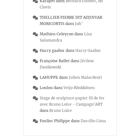
Karapet
dans
Bernard Guimet, dit
Clovis
THELLIER PIERRE DIT ADJINVAR
MORICORTIS
dans
Joh’
Mathieu Celeyron
dans
Lisa
Salamandra
Harry gaabor
dans
Harry Gaabor
Françoise Ballet
dans
Jérôme
Danikowski
LAHUPPE
dans
Julien Malardenti
Loulou
dans
Veijo Rönkkönen
Stage de sculpture papier fil de fer
avec Bruno Loire - Campagn'ART
dans
Bruno Loire
Foulier Philippe
dans
Darcilio Lima