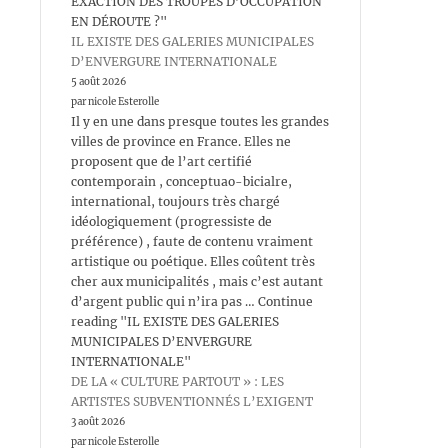
EXACTION DES TROUPES D’OCCUPATION
EN DÉROUTE ?"
IL EXISTE DES GALERIES MUNICIPALES
D’ENVERGURE INTERNATIONALE
5 août 2026
par nicole Esterolle
Il y en une dans presque toutes les grandes
villes de province en France. Elles ne
proposent que de l’art certifié
contemporain , conceptuao-bicialre,
international, toujours très chargé
idéologiquement (progressiste de
préférence) , faute de contenu vraiment
artistique ou poétique. Elles coûtent très
cher aux municipalités , mais c’est autant
d’argent public qui n’ira pas … Continue
reading "IL EXISTE DES GALERIES
MUNICIPALES D’ENVERGURE
INTERNATIONALE"
DE LA « CULTURE PARTOUT » : LES
ARTISTES SUBVENTIONNÉS L’EXIGENT
3 août 2026
par nicole Esterolle