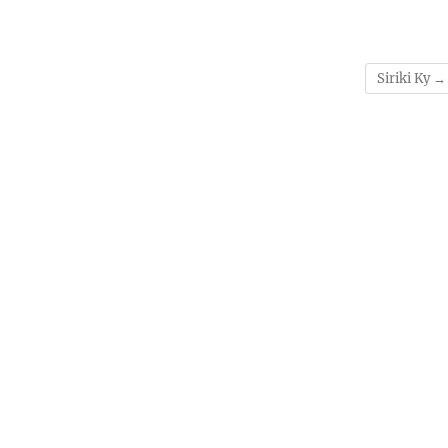
Siriki Ky
→