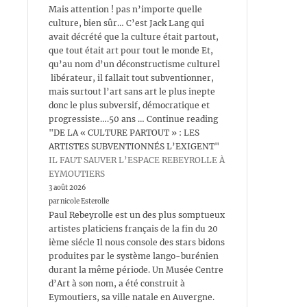
Mais attention ! pas n’importe quelle
culture, bien sûr… C’est Jack Lang qui
avait décrété que la culture était partout,
que tout était art pour tout le monde Et,
qu’au nom d’un déconstructisme culturel
libérateur, il fallait tout subventionner,
mais surtout l’art sans art le plus inepte
donc le plus subversif, démocratique et
progressiste….50 ans … Continue reading
"DE LA « CULTURE PARTOUT » : LES
ARTISTES SUBVENTIONNÉS L’EXIGENT"
IL FAUT SAUVER L’ESPACE REBEYROLLE À
EYMOUTIERS
3 août 2026
par nicole Esterolle
Paul Rebeyrolle est un des plus somptueux
artistes platiciens français de la fin du 20
ième siécle Il nous console des stars bidons
produites par le système lango-burénien
durant la même période. Un Musée Centre
d’Art à son nom, a été construit à
Eymoutiers, sa ville natale en Auvergne.