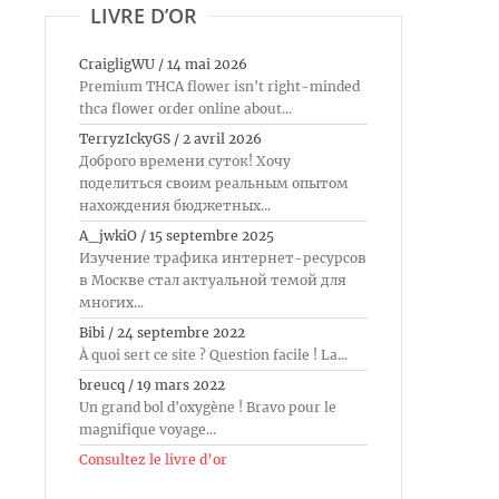
LIVRE D’OR
CraigligWU
/
14 mai 2026
Premium THCA flower isn't right-minded
thca flower order online about...
TerryzIckyGS
/
2 avril 2026
Доброго времени суток! Хочу
поделиться своим реальным опытом
нахождения бюджетных...
A_jwkiO
/
15 septembre 2025
Изучение трафика интернет-ресурсов
в Москве стал актуальной темой для
многих...
Bibi
/
24 septembre 2022
À quoi sert ce site ? Question facile ! La...
breucq
/
19 mars 2022
Un grand bol d'oxygène ! Bravo pour le
magnifique voyage...
Consultez le livre d’or