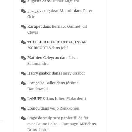
auguste
dans
Olivier Auguste
مكيزر منير mgaizar Mounir
dans
Peter
Gric
Karapet
dans
Bernard Guimet, dit
Clovis
THELLIER PIERRE DIT ADJINVAR
MORICORTIS
dans
Joh’
Mathieu Celeyron
dans
Lisa
Salamandra
Harry gaabor
dans
Harry Gaabor
Françoise Ballet
dans
Jérôme
Danikowski
LAHUPPE
dans
Julien Malardenti
Loulou
dans
Veijo Rönkkönen
Stage de sculpture papier fil de fer
avec Bruno Loire - Campagn'ART
dans
Bruno Loire