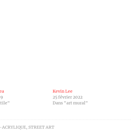
ea
Kevin Lee
19
25 février 2022
tile"
Dans "art mural"
-ACRYLIQUE
,
STREET ART