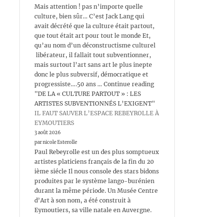
Mais attention ! pas n’importe quelle
culture, bien sûr… C’est Jack Lang qui
avait décrété que la culture était partout,
que tout était art pour tout le monde Et,
qu’au nom d’un déconstructisme culturel
libérateur, il fallait tout subventionner,
mais surtout l’art sans art le plus inepte
donc le plus subversif, démocratique et
progressiste….50 ans … Continue reading
"DE LA « CULTURE PARTOUT » : LES
ARTISTES SUBVENTIONNÉS L’EXIGENT"
IL FAUT SAUVER L’ESPACE REBEYROLLE À
EYMOUTIERS
3 août 2026
par nicole Esterolle
Paul Rebeyrolle est un des plus somptueux
artistes platiciens français de la fin du 20
ième siécle Il nous console des stars bidons
produites par le système lango-burénien
durant la même période. Un Musée Centre
d’Art à son nom, a été construit à
Eymoutiers, sa ville natale en Auvergne.