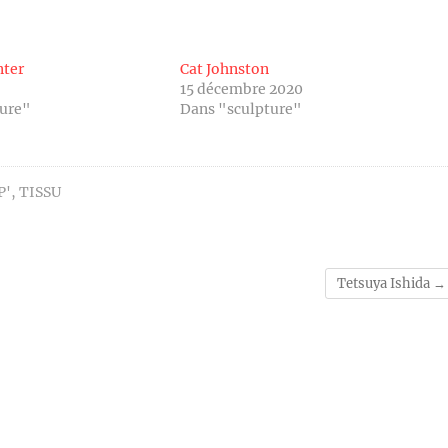
ter
Cat Johnston
15 décembre 2020
ture"
Dans "sculpture"
P'
,
TISSU
Tetsuya Ishida
→