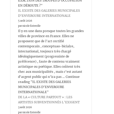
EXACTION DES TROUPES D’OCCUPATION
EN DÉROUTE ?"
IL EXISTE DES GALERIES MUNICIPALES
D’ENVERGURE INTERNATIONALE
5 août 2026
par nicole Esterolle
Il y en une dans presque toutes les grandes
villes de province en France. Elles ne
proposent que de l’art certifié
contemporain , conceptuao-bicialre,
international, toujours très chargé
idéologiquement (progressiste de
préférence) , faute de contenu vraiment
artistique ou poétique. Elles coûtent très
cher aux municipalités , mais c’est autant
d’argent public qui n’ira pas … Continue
reading "IL EXISTE DES GALERIES
MUNICIPALES D’ENVERGURE
INTERNATIONALE"
DE LA « CULTURE PARTOUT » : LES
ARTISTES SUBVENTIONNÉS L’EXIGENT
3 août 2026
par nicole Esterolle