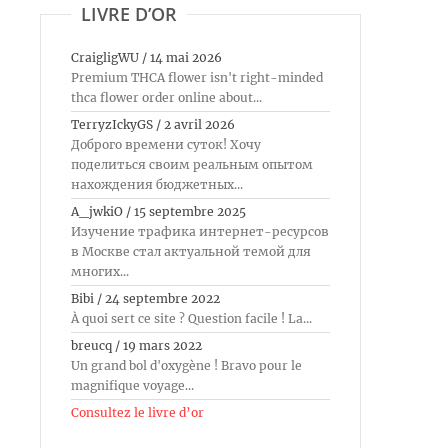
LIVRE D’OR
CraigligWU
/
14 mai 2026
Premium THCA flower isn't right-minded
thca flower order online about...
TerryzIckyGS
/
2 avril 2026
Доброго времени суток! Хочу
поделиться своим реальным опытом
нахождения бюджетных...
A_jwkiO
/
15 septembre 2025
Изучение трафика интернет-ресурсов
в Москве стал актуальной темой для
многих...
Bibi
/
24 septembre 2022
À quoi sert ce site ? Question facile ! La...
breucq
/
19 mars 2022
Un grand bol d'oxygène ! Bravo pour le
magnifique voyage...
Consultez le livre d’or