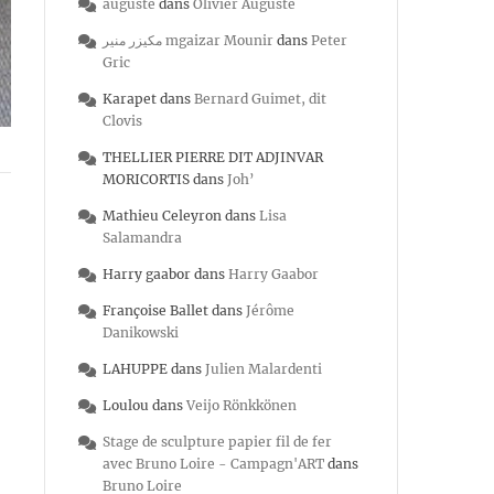
auguste
dans
Olivier Auguste
مكيزر منير mgaizar Mounir
dans
Peter
Gric
Karapet
dans
Bernard Guimet, dit
Clovis
THELLIER PIERRE DIT ADJINVAR
MORICORTIS
dans
Joh’
Mathieu Celeyron
dans
Lisa
Salamandra
Harry gaabor
dans
Harry Gaabor
Françoise Ballet
dans
Jérôme
Danikowski
LAHUPPE
dans
Julien Malardenti
Loulou
dans
Veijo Rönkkönen
Stage de sculpture papier fil de fer
avec Bruno Loire - Campagn'ART
dans
Bruno Loire