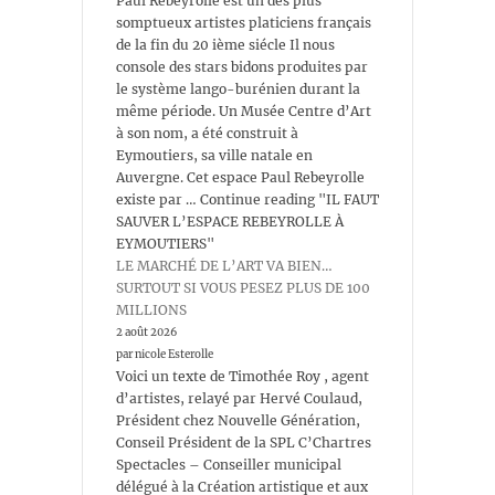
Paul Rebeyrolle est un des plus
somptueux artistes platiciens français
de la fin du 20 ième siécle Il nous
console des stars bidons produites par
le système lango-burénien durant la
même période. Un Musée Centre d’Art
à son nom, a été construit à
Eymoutiers, sa ville natale en
Auvergne. Cet espace Paul Rebeyrolle
existe par … Continue reading "IL FAUT
SAUVER L’ESPACE REBEYROLLE À
EYMOUTIERS"
LE MARCHÉ DE L’ART VA BIEN…
SURTOUT SI VOUS PESEZ PLUS DE 100
MILLIONS
2 août 2026
par nicole Esterolle
Voici un texte de Timothée Roy , agent
d’artistes, relayé par Hervé Coulaud,
Président chez Nouvelle Génération,
Conseil Président de la SPL C’Chartres
Spectacles – Conseiller municipal
délégué à la Création artistique et aux