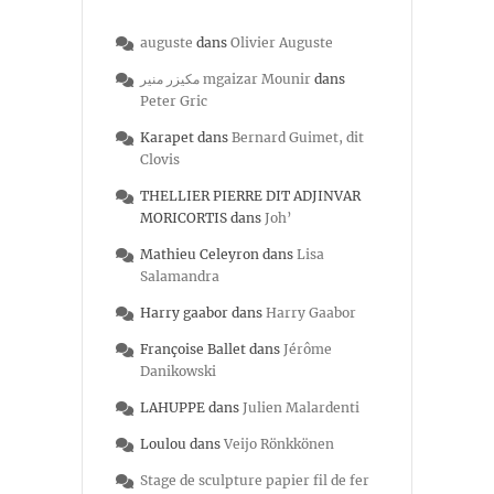
auguste
dans
Olivier Auguste
مكيزر منير mgaizar Mounir
dans
Peter Gric
Karapet
dans
Bernard Guimet, dit
Clovis
THELLIER PIERRE DIT ADJINVAR
MORICORTIS
dans
Joh’
Mathieu Celeyron
dans
Lisa
Salamandra
Harry gaabor
dans
Harry Gaabor
Françoise Ballet
dans
Jérôme
Danikowski
LAHUPPE
dans
Julien Malardenti
Loulou
dans
Veijo Rönkkönen
Stage de sculpture papier fil de fer