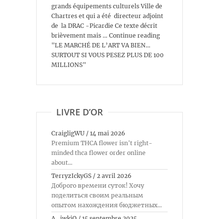
grands équipements culturels Ville de
Chartres et qui a été directeur adjoint
de la DRAC -Picardie Ce texte décrit
brièvement mais … Continue reading
"LE MARCHÉ DE L’ART VA BIEN…
SURTOUT SI VOUS PESEZ PLUS DE 100
MILLIONS"
LIVRE D’OR
CraigligWU
/
14 mai 2026
Premium THCA flower isn't right-
minded thca flower order online
about...
TerryzIckyGS
/
2 avril 2026
Доброго времени суток! Хочу
поделиться своим реальным
опытом нахождения бюджетных...
A_jwkiO
/
15 septembre 2025