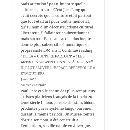
Mais attention ! pas n’importe quelle
culture, bien sûr… C’est Jack Lang qui
avait décrété que la culture était partout,
que tout était art pour tout le monde Et,
qu’au nom d’un déconstructisme culturel
libérateur, il fallait tout subventionner,
mais surtout l’art sans art le plus inepte
donc le plus subversif, démocratique et
progressiste….50 ans … Continue reading
"DE LA « CULTURE PARTOUT » : LES
ARTISTES SUBVENTIONNÉS L’EXIGENT"
IL FAUT SAUVER L’ESPACE REBEYROLLE À
EYMOUTIERS
3 août 2026
par nicole Esterolle
Paul Rebeyrolle est un des plus somptueux
artistes platiciens français de la fin du 20
ième siécle Il nous console des stars bidons
produites par le système lango-burénien
durant la même période. Un Musée Centre
d’Art à son nom, a été construit à
Eymoutiers, sa ville natale en Auvergne.