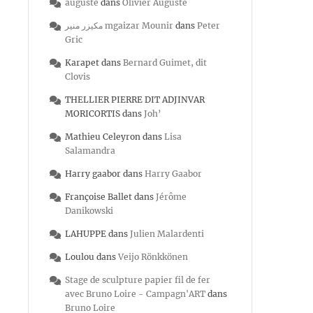
auguste
dans
Olivier Auguste
مكيزر منير mgaizar Mounir
dans
Peter
Gric
Karapet
dans
Bernard Guimet, dit
Clovis
THELLIER PIERRE DIT ADJINVAR
MORICORTIS
dans
Joh’
Mathieu Celeyron
dans
Lisa
Salamandra
Harry gaabor
dans
Harry Gaabor
Françoise Ballet
dans
Jérôme
Danikowski
LAHUPPE
dans
Julien Malardenti
Loulou
dans
Veijo Rönkkönen
Stage de sculpture papier fil de fer
avec Bruno Loire - Campagn'ART
dans
Bruno Loire