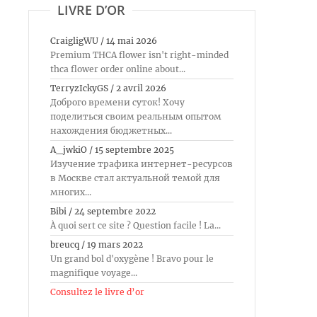
LIVRE D’OR
CraigligWU
/
14 mai 2026
Premium THCA flower isn't right-minded
thca flower order online about...
TerryzIckyGS
/
2 avril 2026
Доброго времени суток! Хочу
поделиться своим реальным опытом
нахождения бюджетных...
A_jwkiO
/
15 septembre 2025
Изучение трафика интернет-ресурсов
в Москве стал актуальной темой для
многих...
Bibi
/
24 septembre 2022
À quoi sert ce site ? Question facile ! La...
breucq
/
19 mars 2022
Un grand bol d'oxygène ! Bravo pour le
magnifique voyage...
Consultez le livre d’or