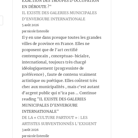
EXACTION DES TROUPES D’OCCUPATION
EN DÉROUTE ?"
IL EXISTE DES GALERIES MUNICIPALES
D’ENVERGURE INTERNATIONALE
5 août 2026
par nicole Esterolle
Il y en une dans presque toutes les grandes
villes de province en France. Elles ne
proposent que de l’art certifié
contemporain , conceptuao-bicialre,
international, toujours très chargé
idéologiquement (progressiste de
préférence) , faute de contenu vraiment
artistique ou poétique. Elles coûtent très
cher aux municipalités , mais c’est autant
d’argent public qui n’ira pas … Continue
reading "IL EXISTE DES GALERIES
MUNICIPALES D’ENVERGURE
INTERNATIONALE"
DE LA « CULTURE PARTOUT » : LES
ARTISTES SUBVENTIONNÉS L’EXIGENT
3 août 2026
par nicole Esterolle