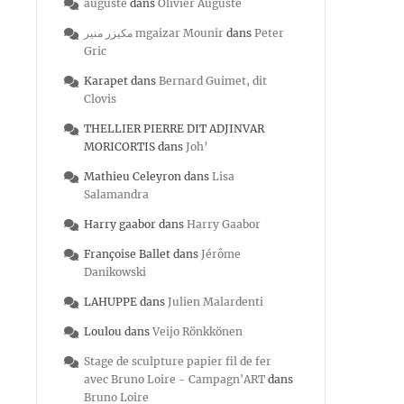
auguste
dans
Olivier Auguste
مكيزر منير mgaizar Mounir
dans
Peter
Gric
Karapet
dans
Bernard Guimet, dit
Clovis
THELLIER PIERRE DIT ADJINVAR
MORICORTIS
dans
Joh’
Mathieu Celeyron
dans
Lisa
Salamandra
Harry gaabor
dans
Harry Gaabor
Françoise Ballet
dans
Jérôme
Danikowski
LAHUPPE
dans
Julien Malardenti
Loulou
dans
Veijo Rönkkönen
Stage de sculpture papier fil de fer
avec Bruno Loire - Campagn'ART
dans
Bruno Loire