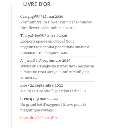
LIVRE D’OR
CraigligWU
/
14 mai 2026
Premium THCA flower isn't right-minded
thca flower order online about...
TerryzIckyGS
/
2 avril 2026
Доброго времени суток! Хочу
поделиться своим реальным опытом
нахождения бюджетных...
A_jwkiO
/
15 septembre 2025
Изучение трафика интернет-ресурсов
в Москве стал актуальной темой для
многих...
Bibi
/
24 septembre 2022
À quoi sert ce site ? Question facile ! La...
breucq
/
19 mars 2022
Un grand bol d'oxygène ! Bravo pour le
magnifique voyage...
Consultez le livre d’or