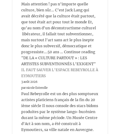
Mais attention ! pas n’importe quelle
culture, bien sûr… C’est Jack Lang qui
avait décrété que la culture était partout,
que tout était art pour tout le monde Et,
qu’au nom d’un déconstructisme culturel
libérateur, il fallait tout subventionner,
mais surtout l’art sans art le plus inepte
donc le plus subversif, démocratique et
progressiste….50 ans … Continue reading
"DE LA « CULTURE PARTOUT » : LES
ARTISTES SUBVENTIONNÉS L’EXIGENT"
IL FAUT SAUVER L’ESPACE REBEYROLLE À
EYMOUTIERS
3 août 2026
par nicole Esterolle
Paul Rebeyrolle est un des plus somptueux
artistes platiciens français de la fin du 20
ième siécle Il nous console des stars bidons
produites par le système lango-burénien
durant la même période. Un Musée Centre
d’Art à son nom, a été construit à
Eymoutiers, sa ville natale en Auvergne.