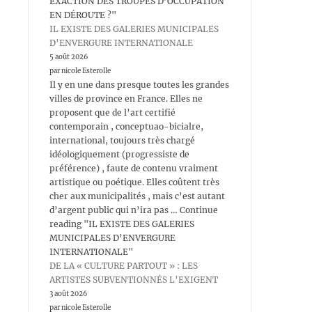
EXACTION DES TROUPES D’OCCUPATION
EN DÉROUTE ?"
IL EXISTE DES GALERIES MUNICIPALES
D’ENVERGURE INTERNATIONALE
5 août 2026
par nicole Esterolle
Il y en une dans presque toutes les grandes
villes de province en France. Elles ne
proposent que de l’art certifié
contemporain , conceptuao-bicialre,
international, toujours très chargé
idéologiquement (progressiste de
préférence) , faute de contenu vraiment
artistique ou poétique. Elles coûtent très
cher aux municipalités , mais c’est autant
d’argent public qui n’ira pas … Continue
reading "IL EXISTE DES GALERIES
MUNICIPALES D’ENVERGURE
INTERNATIONALE"
DE LA « CULTURE PARTOUT » : LES
ARTISTES SUBVENTIONNÉS L’EXIGENT
3 août 2026
par nicole Esterolle