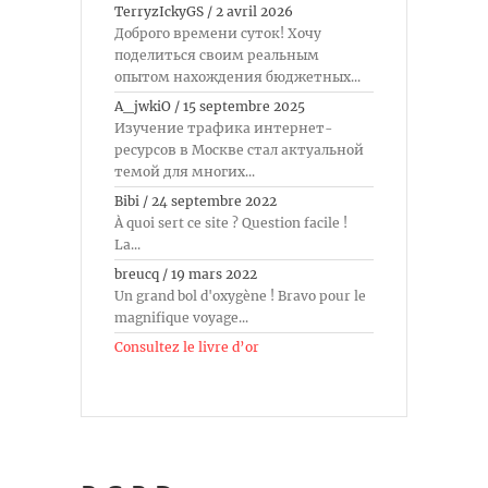
TerryzIckyGS
/
2 avril 2026
Доброго времени суток! Хочу
поделиться своим реальным
опытом нахождения бюджетных...
A_jwkiO
/
15 septembre 2025
Изучение трафика интернет-
ресурсов в Москве стал актуальной
темой для многих...
Bibi
/
24 septembre 2022
À quoi sert ce site ? Question facile !
La...
breucq
/
19 mars 2022
Un grand bol d'oxygène ! Bravo pour le
magnifique voyage...
Consultez le livre d’or