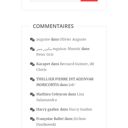
COMMENTAIRES
auguste
dans
Olivier Auguste
مكيزر منير mgaizar Mounir
dans
Peter Gric
Karapet
dans
Bernard Guimet, dit
Clovis
THELLIER PIERRE DIT ADJINVAR
MORICORTIS
dans
Joh’
Mathieu Celeyron
dans
Lisa
Salamandra
Harry gaabor
dans
Harry Gaabor
Françoise Ballet
dans
Jérôme
Danikowski