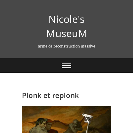
Skip
to
Nicole's
content
MuseuM
arme de reconstruction massive
Plonk et replonk