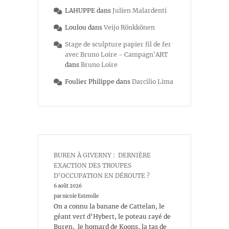
LAHUPPE
dans
Julien Malardenti
Loulou
dans
Veijo Rönkkönen
Stage de sculpture papier fil de fer
avec Bruno Loire - Campagn'ART
dans
Bruno Loire
Foulier Philippe
dans
Darcilio Lima
BUREN À GIVERNY : DERNIÈRE
EXACTION DES TROUPES
D’OCCUPATION EN DÉROUTE ?
6 août 2026
par nicole Esterolle
On a connu la banane de Cattelan, le
géant vert d’Hybert, le poteau rayé de
Buren, le homard de Koons, la tas de