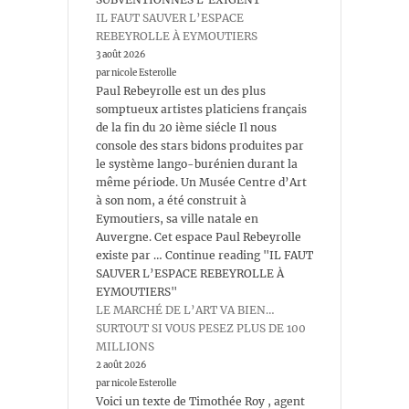
IL FAUT SAUVER L’ESPACE
REBEYROLLE À EYMOUTIERS
3 août 2026
par nicole Esterolle
Paul Rebeyrolle est un des plus
somptueux artistes platiciens français
de la fin du 20 ième siécle Il nous
console des stars bidons produites par
le système lango-burénien durant la
même période. Un Musée Centre d’Art
à son nom, a été construit à
Eymoutiers, sa ville natale en
Auvergne. Cet espace Paul Rebeyrolle
existe par … Continue reading "IL FAUT
SAUVER L’ESPACE REBEYROLLE À
EYMOUTIERS"
LE MARCHÉ DE L’ART VA BIEN…
SURTOUT SI VOUS PESEZ PLUS DE 100
MILLIONS
2 août 2026
par nicole Esterolle
Voici un texte de Timothée Roy , agent