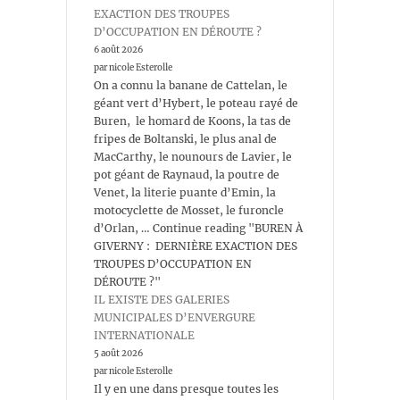
EXACTION DES TROUPES
D’OCCUPATION EN DÉROUTE ?
6 août 2026
par nicole Esterolle
On a connu la banane de Cattelan, le
géant vert d’Hybert, le poteau rayé de
Buren, le homard de Koons, la tas de
fripes de Boltanski, le plus anal de
MacCarthy, le nounours de Lavier, le
pot géant de Raynaud, la poutre de
Venet, la literie puante d’Emin, la
motocyclette de Mosset, le furoncle
d’Orlan, … Continue reading "BUREN À
GIVERNY : DERNIÈRE EXACTION DES
TROUPES D’OCCUPATION EN
DÉROUTE ?"
IL EXISTE DES GALERIES
MUNICIPALES D’ENVERGURE
INTERNATIONALE
5 août 2026
par nicole Esterolle
Il y en une dans presque toutes les