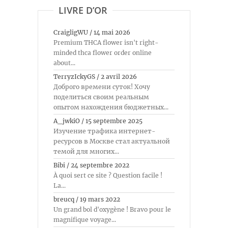
LIVRE D’OR
CraigligWU
/
14 mai 2026
Premium THCA flower isn't right-
minded thca flower order online
about...
TerryzIckyGS
/
2 avril 2026
Доброго времени суток! Хочу
поделиться своим реальным
опытом нахождения бюджетных...
A_jwkiO
/
15 septembre 2025
Изучение трафика интернет-
ресурсов в Москве стал актуальной
темой для многих...
Bibi
/
24 septembre 2022
À quoi sert ce site ? Question facile !
La...
breucq
/
19 mars 2022
Un grand bol d'oxygène ! Bravo pour le
magnifique voyage...