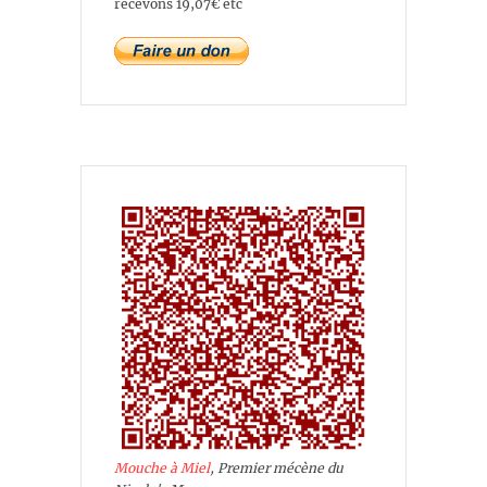
recevons 19,07€ etc
Mouche à Miel
, Premier mécène du