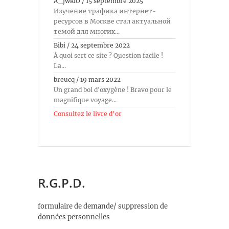
A_jwkiO
/
15 septembre 2025
Изучение трафика интернет-
ресурсов в Москве стал актуальной
темой для многих...
Bibi
/
24 septembre 2022
À quoi sert ce site ? Question facile !
La...
breucq
/
19 mars 2022
Un grand bol d'oxygène ! Bravo pour le
magnifique voyage...
Consultez le livre d’or
R.G.P.D.
formulaire de demande/ suppression de
données personnelles