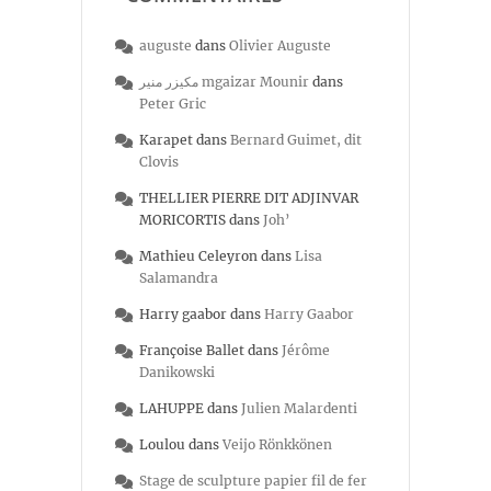
auguste
dans
Olivier Auguste
مكيزر منير mgaizar Mounir
dans
Peter Gric
Karapet
dans
Bernard Guimet, dit
Clovis
THELLIER PIERRE DIT ADJINVAR
MORICORTIS
dans
Joh’
Mathieu Celeyron
dans
Lisa
Salamandra
Harry gaabor
dans
Harry Gaabor
Françoise Ballet
dans
Jérôme
Danikowski
LAHUPPE
dans
Julien Malardenti
Loulou
dans
Veijo Rönkkönen
Stage de sculpture papier fil de fer