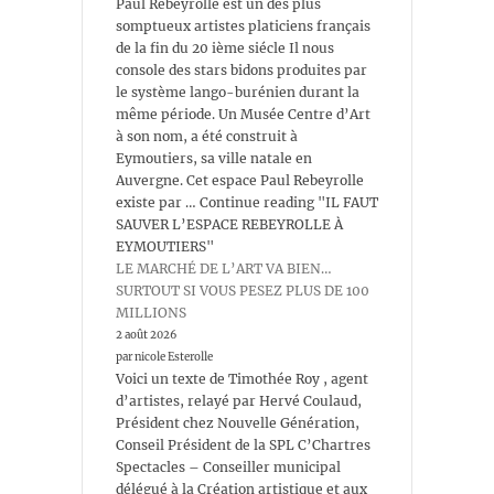
Paul Rebeyrolle est un des plus
somptueux artistes platiciens français
de la fin du 20 ième siécle Il nous
console des stars bidons produites par
le système lango-burénien durant la
même période. Un Musée Centre d’Art
à son nom, a été construit à
Eymoutiers, sa ville natale en
Auvergne. Cet espace Paul Rebeyrolle
existe par … Continue reading "IL FAUT
SAUVER L’ESPACE REBEYROLLE À
EYMOUTIERS"
LE MARCHÉ DE L’ART VA BIEN…
SURTOUT SI VOUS PESEZ PLUS DE 100
MILLIONS
2 août 2026
par nicole Esterolle
Voici un texte de Timothée Roy , agent
d’artistes, relayé par Hervé Coulaud,
Président chez Nouvelle Génération,
Conseil Président de la SPL C’Chartres
Spectacles – Conseiller municipal
délégué à la Création artistique et aux