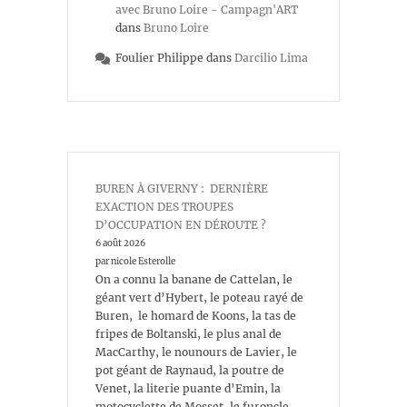
avec Bruno Loire - Campagn'ART
dans
Bruno Loire
Foulier Philippe
dans
Darcilio Lima
BUREN À GIVERNY : DERNIÈRE
EXACTION DES TROUPES
D’OCCUPATION EN DÉROUTE ?
6 août 2026
par nicole Esterolle
On a connu la banane de Cattelan, le
géant vert d’Hybert, le poteau rayé de
Buren, le homard de Koons, la tas de
fripes de Boltanski, le plus anal de
MacCarthy, le nounours de Lavier, le
pot géant de Raynaud, la poutre de
Venet, la literie puante d’Emin, la
motocyclette de Mosset, le furoncle