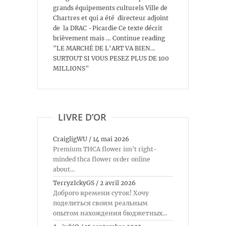
grands équipements culturels Ville de
Chartres et qui a été directeur adjoint
de la DRAC -Picardie Ce texte décrit
brièvement mais … Continue reading
"LE MARCHÉ DE L’ART VA BIEN…
SURTOUT SI VOUS PESEZ PLUS DE 100
MILLIONS"
LIVRE D’OR
CraigligWU
/
14 mai 2026
Premium THCA flower isn't right-
minded thca flower order online
about...
TerryzIckyGS
/
2 avril 2026
Доброго времени суток! Хочу
поделиться своим реальным
опытом нахождения бюджетных...