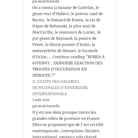
par nicole Esterolle
On a connu la banane de Cattelan, le
géant vert d’Hybert, le poteau rayé de
Buren, le homard de Koons, la tas de
fripes de Boltanski, le plus anal de
MacCarthy, le nounours de Lavier, le
pot géant de Raynaud, la poutre de
Venet, la literie puante d’Emin, la
motocyclette de Mosset, le furoncle
d’Orlan, … Continue reading "BUREN À
GIVERNY : DERNIÈRE EXACTION DES
TROUPES D’OCCUPATION EN
DÉROUTE ?"
IL EXISTE DES GALERIES
MUNICIPALES D’ENVERGURE
INTERNATIONALE
5 août 2026
par nicole Esterolle
Il y en une dans presque toutes les
grandes villes de province en France.
Elles ne proposent que de l’art certifié
contemporain , conceptuao-bicialre,
international, toujours très chargé