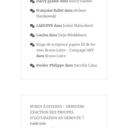
Harry gaabor
dans
Harry Gaabor
Françoise Ballet
dans
Jérôme
Danikowski
LAHUPPE
dans
Julien Malardenti
Loulou
dans
Veijo Rönkkönen
Stage de sculpture papier fil de fer
avec Bruno Loire - Campagn'ART
dans
Bruno Loire
Foulier Philippe
dans
Darcilio Lima
BUREN À GIVERNY : DERNIÈRE
EXACTION DES TROUPES
D’OCCUPATION EN DÉROUTE ?
6 août 2026