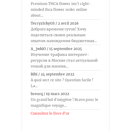
Premium THCA flower isn't right-
minded thca flower order online
about...
TerryzIckyGS
/
2 avril 2026
Доброго времени суток! Хочу
поделиться своим реальным
опытом нахождения бюджетных...
A_jwkiO
/
15 septembre 2025
Изучение трафика интернет-
ресурсов в Москве стал актуальной
темой для многих...
Bibi
/
24 septembre 2022
À quoi sert ce site ? Question facile !
La...
breucq
/
19 mars 2022
Un grand bol d'oxygène ! Bravo pour le
magnifique voyage...
Consultez le livre d’or