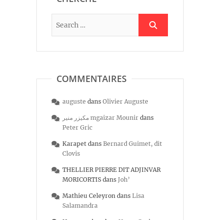
COMMENTAIRES
auguste
dans
Olivier Auguste
مكيزر منير mgaizar Mounir
dans
Peter Gric
Karapet
dans
Bernard Guimet, dit
Clovis
THELLIER PIERRE DIT ADJINVAR
MORICORTIS
dans
Joh’
Mathieu Celeyron
dans
Lisa
Salamandra