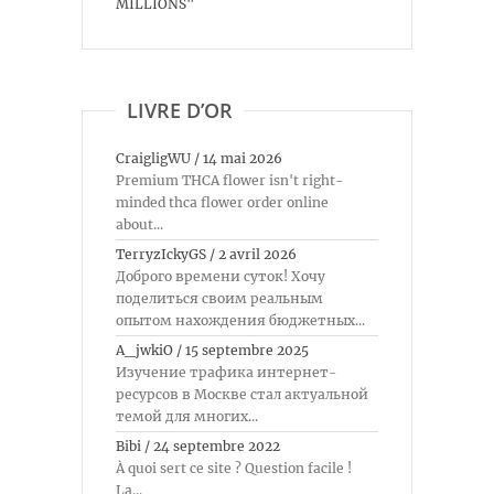
MILLIONS"
LIVRE D’OR
CraigligWU
/
14 mai 2026
Premium THCA flower isn't right-
minded thca flower order online
about...
TerryzIckyGS
/
2 avril 2026
Доброго времени суток! Хочу
поделиться своим реальным
опытом нахождения бюджетных...
A_jwkiO
/
15 septembre 2025
Изучение трафика интернет-
ресурсов в Москве стал актуальной
темой для многих...
Bibi
/
24 septembre 2022
À quoi sert ce site ? Question facile !
La...