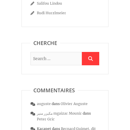
Salifou Lindou
Rudi Hurzlmeier
CHERCHE
COMMENTAIRES
auguste
dans
Olivier Auguste
مكيزر منير mgaizar Mounir
dans
Peter Gric
Karapet
dans
Bernard Guimet, dit