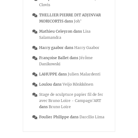
Clovis
THELLIER PIERRE DIT ADJINVAR
MORICORTIS
dans
Joh’
Mathieu Celeyron
dans
Lisa
Salamandra
Harry gaabor
dans
Harry Gaabor
Françoise Ballet
dans
Jérôme
Danikowski
LAHUPPE
dans
Julien Malardenti
Loulou
dans
Veijo Rönkkönen
Stage de sculpture papier fil de fer
avec Bruno Loire - Campagn'ART
dans
Bruno Loire
Foulier Philippe
dans
Darcilio Lima