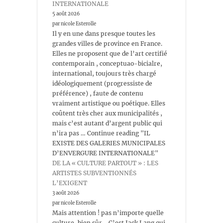
INTERNATIONALE
5 août 2026
par nicole Esterolle
Il y en une dans presque toutes les
grandes villes de province en France.
Elles ne proposent que de l’art certifié
contemporain , conceptuao-bicialre,
international, toujours très chargé
idéologiquement (progressiste de
préférence) , faute de contenu
vraiment artistique ou poétique. Elles
coûtent très cher aux municipalités ,
mais c’est autant d’argent public qui
n’ira pas … Continue reading "IL
EXISTE DES GALERIES MUNICIPALES
D’ENVERGURE INTERNATIONALE"
DE LA « CULTURE PARTOUT » : LES
ARTISTES SUBVENTIONNÉS
L’EXIGENT
3 août 2026
par nicole Esterolle
Mais attention ! pas n’importe quelle
culture, bien sûr… C’est Jack Lang qui