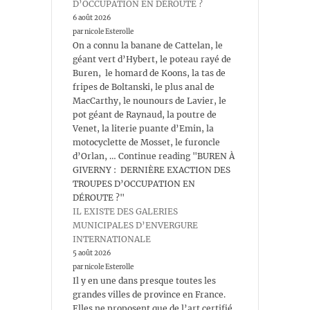
D’OCCUPATION EN DÉROUTE ?
6 août 2026
par nicole Esterolle
On a connu la banane de Cattelan, le
géant vert d’Hybert, le poteau rayé de
Buren, le homard de Koons, la tas de
fripes de Boltanski, le plus anal de
MacCarthy, le nounours de Lavier, le
pot géant de Raynaud, la poutre de
Venet, la literie puante d’Emin, la
motocyclette de Mosset, le furoncle
d’Orlan, … Continue reading "BUREN À
GIVERNY : DERNIÈRE EXACTION DES
TROUPES D’OCCUPATION EN
DÉROUTE ?"
IL EXISTE DES GALERIES
MUNICIPALES D’ENVERGURE
INTERNATIONALE
5 août 2026
par nicole Esterolle
Il y en une dans presque toutes les
grandes villes de province en France.
Elles ne proposent que de l’art certifié