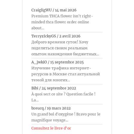
CraigligWU
/
14 mai 2026
Premium THCA flower isn't right-
minded thca flower order online
about...
TerryzIckyGS
/
2 avril 2026
Доброго времени суток! Хочу
поделиться своим реальным
опытом нахождения бюджетных...
A_jwkiO
/
15 septembre 2025
Изучение трафика интернет-
ресурсов в Москве стал актуальной
темой для многих...
Bibi
/
24 septembre 2022
À quoi sert ce site ? Question facile !
La...
breucq
/
19 mars 2022
Un grand bol d'oxygène ! Bravo pour le
magnifique voyage...
Consultez le livre d’or