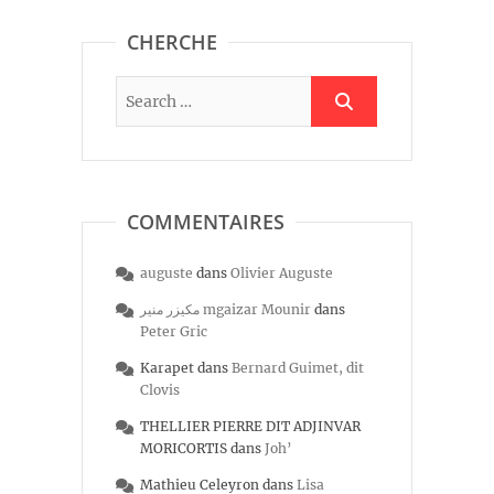
CHERCHE
COMMENTAIRES
auguste
dans
Olivier Auguste
مكيزر منير mgaizar Mounir
dans
Peter Gric
Karapet
dans
Bernard Guimet, dit
Clovis
THELLIER PIERRE DIT ADJINVAR
MORICORTIS
dans
Joh’
Mathieu Celeyron
dans
Lisa