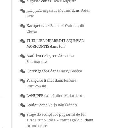
auguste
dans
Olivier Auguste
مكيزر منير mgaizar Mounir
dans
Peter
Gric
Karapet
dans
Bernard Guimet, dit
Clovis
THELLIER PIERRE DIT ADJINVAR
MORICORTIS
dans
Joh’
Mathieu Celeyron
dans
Lisa
Salamandra
Harry gaabor
dans
Harry Gaabor
Françoise Ballet
dans
Jérôme
Danikowski
LAHUPPE
dans
Julien Malardenti
Loulou
dans
Veijo Rönkkönen
Stage de sculpture papier fil de fer
avec Bruno Loire - Campagn'ART
dans
Bruno Loire