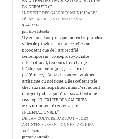
EXACTION DES TROUPES D’OCCUPATION
EN DÉROUTE ?"
IL EXISTE DES GALERIES MUNICIPALES
D’ENVERGURE INTERNATIONALE
5 août 2026
par nicole Esterolle
Il y en une dans presque toutes les grandes
villes de province en France. Elles ne
proposent que de l’art certifié
contemporain , conceptuao-bicialre,
international, toujours très chargé
idéologiquement (progressiste de
préférence) , faute de contenu vraiment
artistique ou poétique. Elles coûtent très
cher aux municipalités , mais c’est autant
d’argent public qui n’ira pas … Continue
reading "IL EXISTE DES GALERIES
MUNICIPALES D’ENVERGURE
INTERNATIONALE"
DE LA « CULTURE PARTOUT » : LES
ARTISTES SUBVENTIONNÉS L’EXIGENT
3 août 2026
par nicole Esterolle