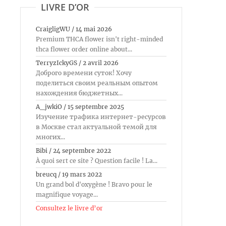
LIVRE D’OR
CraigligWU
/
14 mai 2026
Premium THCA flower isn't right-minded
thca flower order online about...
TerryzIckyGS
/
2 avril 2026
Доброго времени суток! Хочу
поделиться своим реальным опытом
нахождения бюджетных...
A_jwkiO
/
15 septembre 2025
Изучение трафика интернет-ресурсов
в Москве стал актуальной темой для
многих...
Bibi
/
24 septembre 2022
À quoi sert ce site ? Question facile ! La...
breucq
/
19 mars 2022
Un grand bol d'oxygène ! Bravo pour le
magnifique voyage...
Consultez le livre d’or