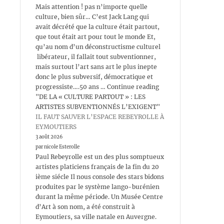
Mais attention ! pas n’importe quelle
culture, bien sûr… C’est Jack Lang qui
avait décrété que la culture était partout,
que tout était art pour tout le monde Et,
qu’au nom d’un déconstructisme culturel
libérateur, il fallait tout subventionner,
mais surtout l’art sans art le plus inepte
donc le plus subversif, démocratique et
progressiste….50 ans … Continue reading
"DE LA « CULTURE PARTOUT » : LES
ARTISTES SUBVENTIONNÉS L’EXIGENT"
IL FAUT SAUVER L’ESPACE REBEYROLLE À
EYMOUTIERS
3 août 2026
par nicole Esterolle
Paul Rebeyrolle est un des plus somptueux
artistes platiciens français de la fin du 20
ième siécle Il nous console des stars bidons
produites par le système lango-burénien
durant la même période. Un Musée Centre
d’Art à son nom, a été construit à
Eymoutiers, sa ville natale en Auvergne.