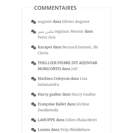
COMMENTAIRES
auguste
dans
Olivier Auguste
مكيزر منير mgaizar Mounir
dans
Peter Gric
Karapet
dans
Bernard Guimet, dit
Clovis
THELLIER PIERRE DIT ADJINVAR
MORICORTIS
dans
Joh’
Mathieu Celeyron
dans
Lisa
Salamandra
Harry gaabor
dans
Harry Gaabor
Françoise Ballet
dans
Jérôme
Danikowski
LAHUPPE
dans
Julien Malardenti
Loulou
dans
Veijo Rönkkönen