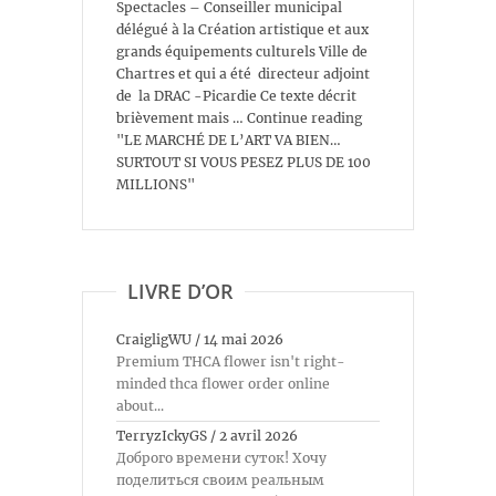
Spectacles – Conseiller municipal
délégué à la Création artistique et aux
grands équipements culturels Ville de
Chartres et qui a été directeur adjoint
de la DRAC -Picardie Ce texte décrit
brièvement mais … Continue reading
"LE MARCHÉ DE L’ART VA BIEN…
SURTOUT SI VOUS PESEZ PLUS DE 100
MILLIONS"
LIVRE D’OR
CraigligWU
/
14 mai 2026
Premium THCA flower isn't right-
minded thca flower order online
about...
TerryzIckyGS
/
2 avril 2026
Доброго времени суток! Хочу
поделиться своим реальным