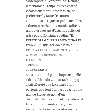
contemporain , conceptuao-bicialre,
international, toujours très chargé
idéologiquement (progressiste de
préférence) , faute de contenu
vraiment artistique ou poétique. Elles
coûtent très cher aux municipalités ,
mais c’est autant d’argent public qui
n’ira pas … Continue reading "IL
EXISTE DES GALERIES MUNICIPALES
D’ENVERGURE INTERNATIONALE"
DE LA « CULTURE PARTOUT » : LES
ARTISTES SUBVENTIONNÉS
L’EXIGENT
3 août 2026
par nicole Esterolle
Mais attention ! pas n’importe quelle
culture, bien sûr… C’est Jack Lang qui
avait décrété que la culture était
partout, que tout était art pour tout le
monde Et, qu’au nom d’un
déconstructisme culturel libérateur, il
fallait tout subventionner, mais
surtout l’art sans art le plus inepte