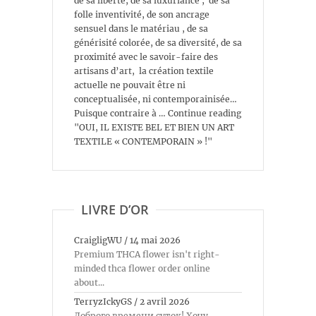
de sa liberté, de sa luxuriance , de sa
folle inventivité, de son ancrage
sensuel dans le matériau , de sa
générisité colorée, de sa diversité, de sa
proximité avec le savoir-faire des
artisans d’art, la création textile
actuelle ne pouvait être ni
conceptualisée, ni contemporainisée…
Puisque contraire à … Continue reading
"OUI, IL EXISTE BEL ET BIEN UN ART
TEXTILE « CONTEMPORAIN » !"
LIVRE D’OR
CraigligWU
/
14 mai 2026
Premium THCA flower isn't right-
minded thca flower order online
about...
TerryzIckyGS
/
2 avril 2026
Доброго времени суток! Хочу