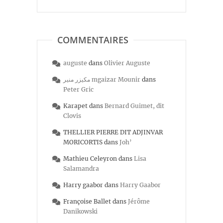
COMMENTAIRES
auguste
dans
Olivier Auguste
مكيزر منير mgaizar Mounir
dans
Peter Gric
Karapet
dans
Bernard Guimet, dit
Clovis
THELLIER PIERRE DIT ADJINVAR
MORICORTIS
dans
Joh’
Mathieu Celeyron
dans
Lisa
Salamandra
Harry gaabor
dans
Harry Gaabor
Françoise Ballet
dans
Jérôme
Danikowski