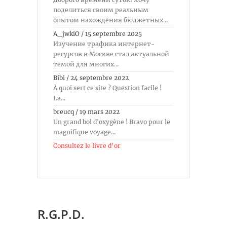
поделиться своим реальным
опытом нахождения бюджетных...
A_jwkiO
/
15 septembre 2025
Изучение трафика интернет-
ресурсов в Москве стал актуальной
темой для многих...
Bibi
/
24 septembre 2022
À quoi sert ce site ? Question facile !
La...
breucq
/
19 mars 2022
Un grand bol d'oxygène ! Bravo pour le
magnifique voyage...
Consultez le livre d’or
R.G.P.D.