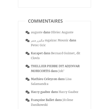
COMMENTAIRES
auguste
dans
Olivier Auguste
مكيزر منير mgaizar Mounir
dans
Peter Gric
Karapet
dans
Bernard Guimet, dit
Clovis
THELLIER PIERRE DIT ADJINVAR
MORICORTIS
dans
Joh’
Mathieu Celeyron
dans
Lisa
Salamandra
Harry gaabor
dans
Harry Gaabor
Françoise Ballet
dans
Jérôme
Danikowski