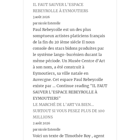
IL FAUT SAUVER L’ESPACE
REBEYROLLE À EYMOUTIERS
3 août 2026
par nicole Esterolle
Paul Rebeyrolle est un des plus
somptueux artistes platiciens français
de la fin du 20 ième siécle Il nous
console des stars bidons produites par
le système lango-burénien durant la
même période. Un Musée Centre d’Art
à son nom, a été construit à
Eymoutiers, sa ville natale en
Auvergne. Cet espace Paul Rebeyrolle
existe par … Continue reading "IL FAUT
SAUVER L’ESPACE REBEYROLLE À
EYMOUTIERS"
LE MARCHÉ DE L’ART VA BIEN…
SURTOUT SI VOUS PESEZ PLUS DE 100
MILLIONS
2 août 2026
par nicole Esterolle
Voici un texte de Timothée Roy , agent