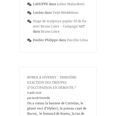
LAHUPPE
dans
Julien Malardenti
Loulou
dans
Veijo Rönkkönen
Stage de sculpture papier fil de fer
avec Bruno Loire - Campagn'ART
dans
Bruno Loire
Foulier Philippe
dans
Darcilio Lima
BUREN À GIVERNY : DERNIÈRE
EXACTION DES TROUPES
D’OCCUPATION EN DÉROUTE ?
6 août 2026
par nicole Esterolle
On a connu la banane de Cattelan, le
géant vert d’Hybert, le poteau rayé de
Buren, le homard de Koons, la tas de