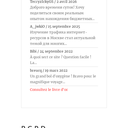
TerryzIckyGS
/
2 avril 2026
Доброго времени суток! Хочу
поделиться своим реальным
опытом нахождения бюджетных...
A_jwkiO
/
15 septembre 2025
Изучение трафика интернет-
ресурсов в Москве стал актуальной
темой для многих...
Bibi
/
24 septembre 2022
À quoi sert ce site ? Question facile !
La...
breucq
/
19 mars 2022
Un grand bol d'oxygène ! Bravo pour le
magnifique voyage...
Consultez le livre d’or