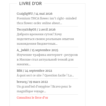
LIVRE D’OR
CraigligWU
/
14 mai 2026
Premium THCA flower isn't right-minded
thca flower order online about...
TerryzIckyGS
/
2 avril 2026
Доброго времени суток! Хочу
поделиться своим реальным опытом
нахождения бюджетных...
A_jwkiO
/
15 septembre 2025
Изучение трафика интернет-ресурсов
в Москве стал актуальной темой для
многих...
Bibi
/
24 septembre 2022
À quoi sert ce site ? Question facile ! La...
breucq
/
19 mars 2022
Un grand bol d'oxygène ! Bravo pour le
magnifique voyage...
Consultez le livre d’or