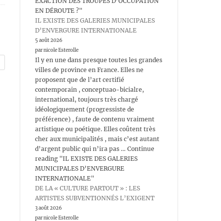
EXACTION DES TROUPES D’OCCUPATION
EN DÉROUTE ?"
IL EXISTE DES GALERIES MUNICIPALES
D’ENVERGURE INTERNATIONALE
5 août 2026
par nicole Esterolle
Il y en une dans presque toutes les grandes
villes de province en France. Elles ne
proposent que de l’art certifié
contemporain , conceptuao-bicialre,
international, toujours très chargé
idéologiquement (progressiste de
préférence) , faute de contenu vraiment
artistique ou poétique. Elles coûtent très
cher aux municipalités , mais c’est autant
d’argent public qui n’ira pas … Continue
reading "IL EXISTE DES GALERIES
MUNICIPALES D’ENVERGURE
INTERNATIONALE"
DE LA « CULTURE PARTOUT » : LES
ARTISTES SUBVENTIONNÉS L’EXIGENT
3 août 2026
par nicole Esterolle