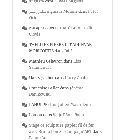
auguste
dans
Olivier Auguste
مكيزر منير mgaizar Mounir
dans
Peter
Gric
Karapet
dans
Bernard Guimet, dit
Clovis
THELLIER PIERRE DIT ADJINVAR
MORICORTIS
dans
Joh’
Mathieu Celeyron
dans
Lisa
Salamandra
Harry gaabor
dans
Harry Gaabor
Françoise Ballet
dans
Jérôme
Danikowski
LAHUPPE
dans
Julien Malardenti
Loulou
dans
Veijo Rönkkönen
Stage de sculpture papier fil de fer
avec Bruno Loire - Campagn'ART
dans
Bruno Loire