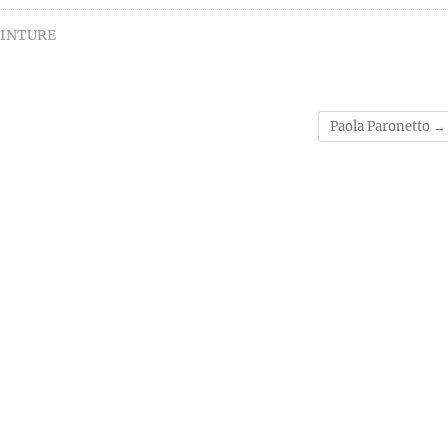
EINTURE
Paola Paronetto
→