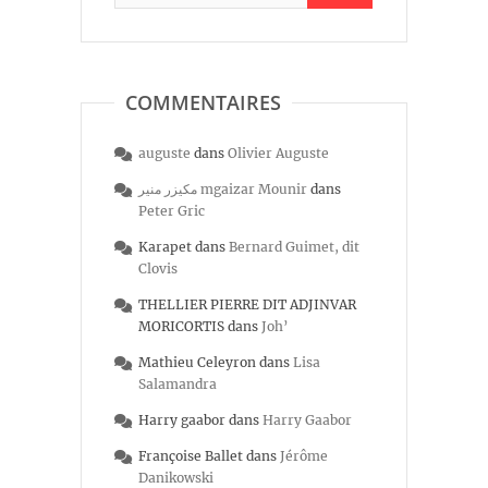
COMMENTAIRES
auguste
dans
Olivier Auguste
مكيزر منير mgaizar Mounir
dans
Peter Gric
Karapet
dans
Bernard Guimet, dit
Clovis
THELLIER PIERRE DIT ADJINVAR
MORICORTIS
dans
Joh’
Mathieu Celeyron
dans
Lisa
Salamandra
Harry gaabor
dans
Harry Gaabor
Françoise Ballet
dans
Jérôme
Danikowski