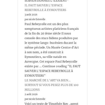
SUBVENTIONNÉS L’EXIGENT"
IL FAUT SAUVER L’ESPACE
REBEYROLLE À EYMOUTIERS
3 août 2026
par nicole Esterolle
Paul Rebeyrolle est un des plus
somptueux artistes platiciens français
de la fin du 20 ième siécle Il nous
console des stars bidons produites par
le système lango-burénien durant la
même période. Un Musée Centre d’Art
à son nom, a été construit à
Eymoutiers, sa ville natale en
Auvergne. Cet espace Paul Rebeyrolle
existe par … Continue reading "IL FAUT
SAUVER L’ESPACE REBEYROLLE À
EYMOUTIERS"
LE MARCHÉ DE L’ART VA BIEN…
SURTOUT SI VOUS PESEZ PLUS DE 100
MILLIONS
2 août 2026
par nicole Esterolle
Voici un texte de Timothée Roy , agent