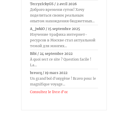
TerryzIckyGS
/
2 avril 2026
Доброго времени суток! Хочу
поделиться своим реальным
опытом нахождения бюджетных...
A_jwkiO
/
15 septembre 2025
Изучение трафика интернет-
ресурсов в Москве стал актуальной
темой для многих...
Bibi
/
24 septembre 2022
À quoi sert ce site ? Question facile !
La...
breucq
/
19 mars 2022
Un grand bol d'oxygène ! Bravo pour le
magnifique voyage...
Consultez le livre d’or