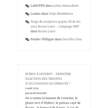
LAHUPPE
dans
Julien Malardenti
Loulou
dans
Veijo Rönkkönen
Stage de sculpture papier fil de fer
avec Bruno Loire - Campagn'ART
dans
Bruno Loire
Foulier Philippe
dans
Darcilio Lima
BUREN À GIVERNY : DERNIÈRE
EXACTION DES TROUPES
D’OCCUPATION EN DÉROUTE ?
6 août 2026
par nicole Esterolle
On a connu la banane de Cattelan, le
géant vert d’Hybert, le poteau rayé de
Buren, le homard de Koons, la tas de